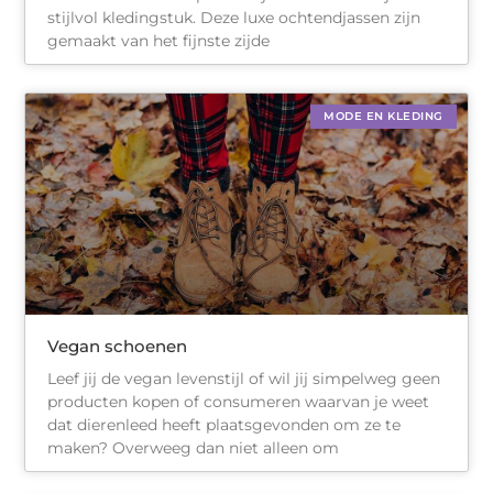
stijlvol kledingstuk. Deze luxe ochtendjassen zijn
gemaakt van het fijnste zijde
MODE EN KLEDING
Vegan schoenen
Leef jij de vegan levenstijl of wil jij simpelweg geen
producten kopen of consumeren waarvan je weet
dat dierenleed heeft plaatsgevonden om ze te
maken? Overweeg dan niet alleen om