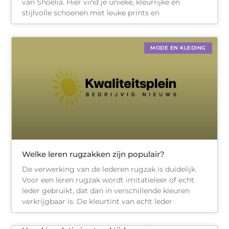
van Shoelia. Hier vind je unieke, kleurrijke en
stijlvolle schoenen met leuke prints en
MODE EN KLEDING
Welke leren rugzakken zijn populair?
De verwerking van de lederen rugzak is duidelijk.
Voor een leren rugzak wordt imitatieleer of echt
leder gebruikt, dat dan in verschillende kleuren
verkrijgbaar is. De kleurtint van echt leder