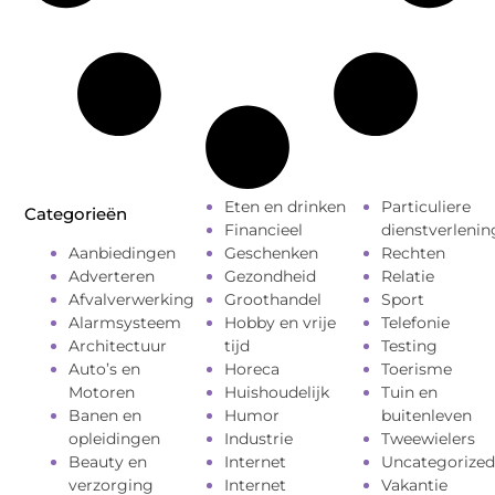
Eten en drinken
Particuliere
Categorieën
Financieel
dienstverlenin
Aanbiedingen
Geschenken
Rechten
Adverteren
Gezondheid
Relatie
Afvalverwerking
Groothandel
Sport
Alarmsysteem
Hobby en vrije
Telefonie
Architectuur
tijd
Testing
Auto’s en
Horeca
Toerisme
Motoren
Huishoudelijk
Tuin en
Banen en
Humor
buitenleven
opleidingen
Industrie
Tweewielers
Beauty en
Internet
Uncategorized
verzorging
Internet
Vakantie