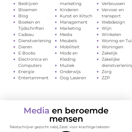
Bedrijven
marketing
Verbouwen
Bloemen
Kinderen
Vervoer en
Blog
Kunst en Kitsch
transport
Boeken en
Management
Webdesign
Tijdschriften
Marketing
Wijn
Cadeau
Media
Winkelen
Dienstverlening
Meubels
Woning en Tui
Dieren
Mobiliteit
Woningen
E-Books
Mode en
Zakelijk
Electronica en
Kleding
Zakelijke
Computers
Muziek
dienstverlenin
Energie
Onderwijs
Zorg
Entertainment
Oog Laseren
ZZP
Media
en beroemde
mensen
Tekstschrijver gezocht nabij Zeist: voor krachtige teksten