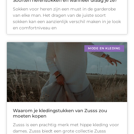
Soorten herensokken en wanneer draag je ze?
Sokken voor heren zijn een must in de garderobe
van elke man. Het dragen van de juiste soort
sokken kan een aanzienlijk verschil maken in je look
en comfortniveau en
MODE EN KLEDING
Waarom je kledingstukken van Zusss zou
moeten kopen
Zusss is een prachtig merk met hippe kleding voor
dames. Zusss biedt een grote collectie Zusss