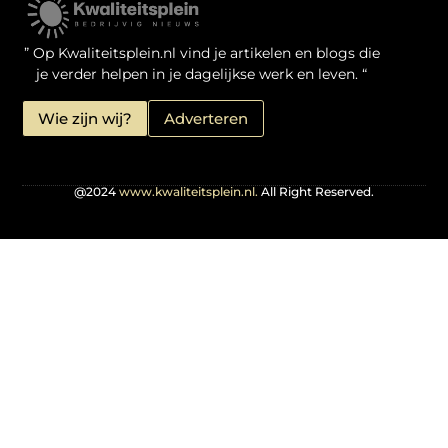
Kwaliteit Backlinks Kopen: Zo Doe Jij Het Verstandig
Linkbuilding geld verdienen: je kansen als website-eigenaar
” Op Kwaliteitsplein.nl vind je artikelen en blogs die
je verder helpen in je dagelijkse werk en leven. “
Wie zijn wij?
Adverteren
@2024
www.kwaliteitsplein.nl.
All Right Reserved.