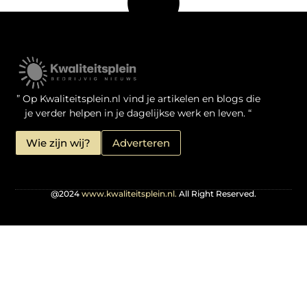
Kwaliteit Backlinks Kopen: Zo Doe Jij Het Verstandig
Linkbuilding geld verdienen: je kansen als website-eigenaar
” Op Kwaliteitsplein.nl vind je artikelen en blogs die
je verder helpen in je dagelijkse werk en leven. “
Wie zijn wij?
Adverteren
@2024
www.kwaliteitsplein.nl.
All Right Reserved.