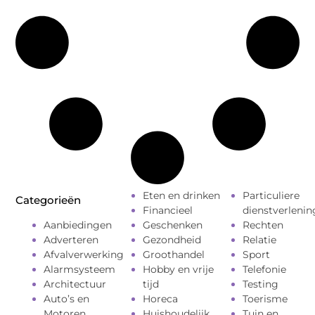
Eten en drinken
Particuliere
Categorieën
Financieel
dienstverlenin
Aanbiedingen
Geschenken
Rechten
Adverteren
Gezondheid
Relatie
Afvalverwerking
Groothandel
Sport
Alarmsysteem
Hobby en vrije
Telefonie
Architectuur
tijd
Testing
Auto’s en
Horeca
Toerisme
Motoren
Huishoudelijk
Tuin en