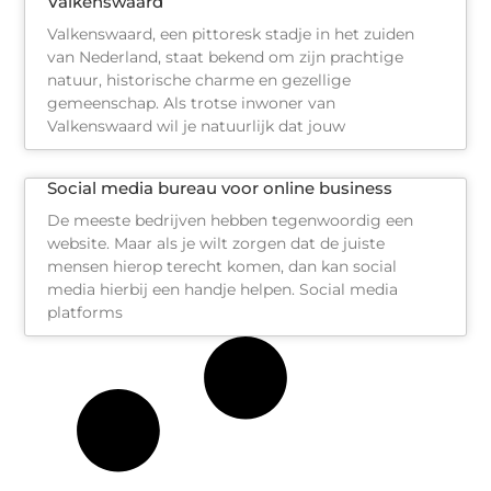
Valkenswaard
Valkenswaard, een pittoresk stadje in het zuiden
van Nederland, staat bekend om zijn prachtige
natuur, historische charme en gezellige
gemeenschap. Als trotse inwoner van
Valkenswaard wil je natuurlijk dat jouw
Social media bureau voor online business
De meeste bedrijven hebben tegenwoordig een
website. Maar als je wilt zorgen dat de juiste
mensen hierop terecht komen, dan kan social
media hierbij een handje helpen. Social media
platforms