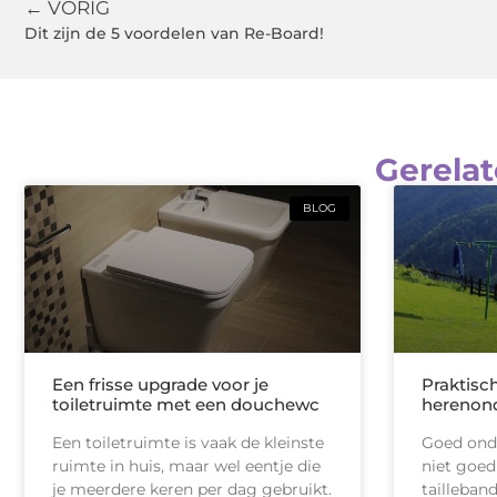
← VORIG
Dit zijn de 5 voordelen van Re-Board!
Gerelat
BLOG
Een frisse upgrade voor je
Praktisc
toiletruimte met een douchewc
herenon
Een toiletruimte is vaak de kleinste
Goed onde
ruimte in huis, maar wel eentje die
niet goed
je meerdere keren per dag gebruikt.
tailleban