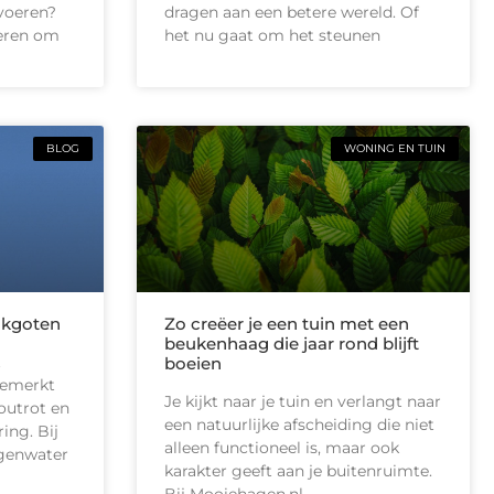
tvoeren?
dragen aan een betere wereld. Of
ieren om
het nu gaat om het steunen
BLOG
WONING EN TUIN
akgoten
Zo creëer je een tuin met een
beukenhaag die jaar rond blijft
t
boeien
gemerkt
Je kijkt naar je tuin en verlangt naar
outrot en
een natuurlijke afscheiding die niet
ing. Bij
alleen functioneel is, maar ook
egenwater
karakter geeft aan je buitenruimte.