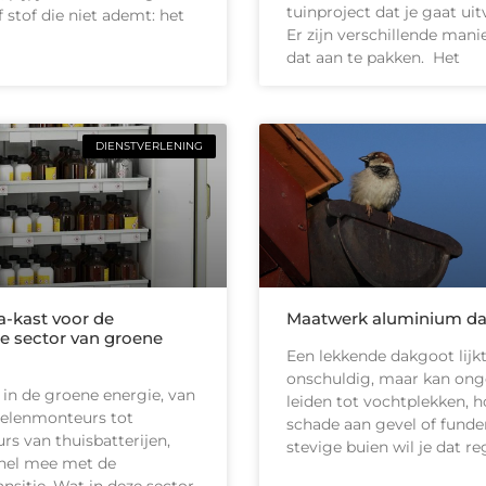
tuinproject dat je gaat ui
 stof die niet ademt: het
Er zijn verschillende man
dat aan te pakken. Het
DIENSTVERLENING
-kast voor de
Maatwerk aluminium d
e sector van groene
Een lekkende dakgoot lijk
onschuldig, maar kan on
 in de groene energie, van
leiden tot vochtplekken, h
elenmonteurs tot
schade aan gevel of funder
urs van thuisbatterijen,
stevige buien wil je dat r
nel mee met de