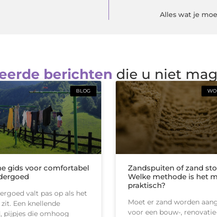
Alles wat je mo
eerde berichten
die u niet ma
BLOG
WON
he gids voor comfortabel
Zandspuiten of zand sto
dergoed
Welke methode is het 
praktisch?
rgoed valt pas op als het
Moet er zand worden aan
 zit. Een knellende
voor een bouw-, renovatie-
d, pijpjes die omhoog