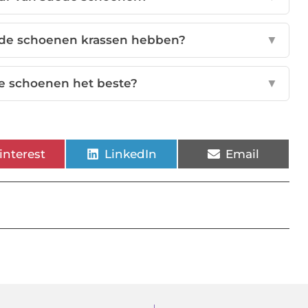
uède schoenen krassen hebben?
▼
e schoenen het beste?
▼
interest
LinkedIn
Email