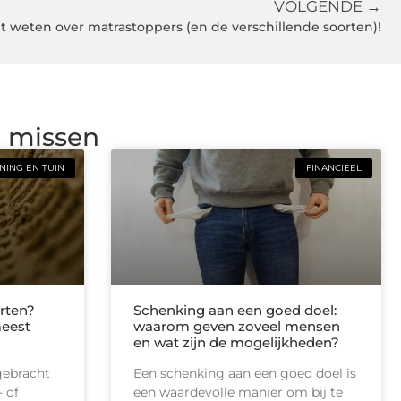
VOLGENDE →
et weten over matrastoppers (en de verschillende soorten)!
g missen
ING EN TUIN
FINANCIEEL
rten?
Schenking aan een goed doel:
meest
waarom geven zoveel mensen
en wat zijn de mogelijkheden?
gebracht
Een schenking aan een goed doel is
 of
een waardevolle manier om bij te