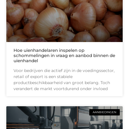
Hoe uienhandelaren inspelen op
schommelingen in vraag en aanbod binnen de
uienhandel
Voor bedrijven die actief zijn in de voedingssector,
retail of export is een stabiele
productbeschikbaarheid van groot belang. Toch
verandert de markt voortdurend onder invloed
AANBIEDINGEN