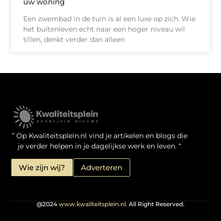
uw woning
Een zwembad in de tuin is al een luxe op zich. Wie
het buitenleven echt naar een hoger niveau wil
tillen, denkt verder dan alleen
Kwaliteit Backlinks Kopen: Zo Doe Jij Het Verstandig
Linkbuilding geld verdienen: je kansen als website-eigenaar
” Op Kwaliteitsplein.nl vind je artikelen en blogs die
je verder helpen in je dagelijkse werk en leven. “
Wie zijn wij?
Adverteren
@2024
www.kwaliteitsplein.nl.
All Right Reserved.