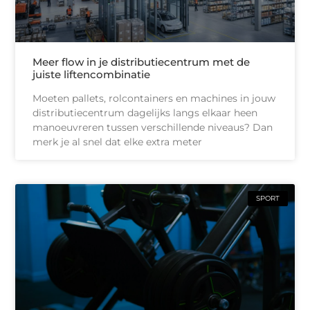
Meer flow in je distributiecentrum met de
juiste liftencombinatie
Moeten pallets, rolcontainers en machines in jouw
distributiecentrum dagelijks langs elkaar heen
manoeuvreren tussen verschillende niveaus? Dan
merk je al snel dat elke extra meter
SPORT