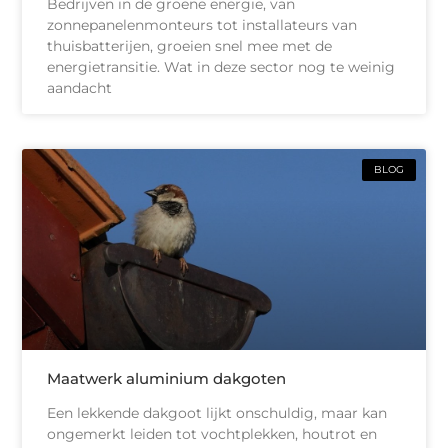
Bedrijven in de groene energie, van
zonnepanelenmonteurs tot installateurs van
thuisbatterijen, groeien snel mee met de
energietransitie. Wat in deze sector nog te weinig
aandacht
BLOG
Maatwerk aluminium dakgoten
Een lekkende dakgoot lijkt onschuldig, maar kan
ongemerkt leiden tot vochtplekken, houtrot en