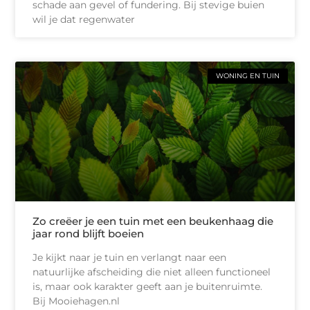
schade aan gevel of fundering. Bij stevige buien
wil je dat regenwater
WONING EN TUIN
Zo creëer je een tuin met een beukenhaag die
jaar rond blijft boeien
Je kijkt naar je tuin en verlangt naar een
natuurlijke afscheiding die niet alleen functioneel
is, maar ook karakter geeft aan je buitenruimte.
Bij Mooiehagen.nl