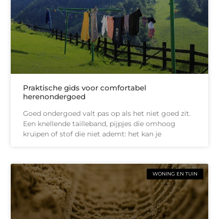
Praktische gids voor comfortabel
herenondergoed
Goed ondergoed valt pas op als het niet goed zit.
Een knellende tailleband, pijpjes die omhoog
kruipen of stof die niet ademt: het kan je
WONING EN TUIN