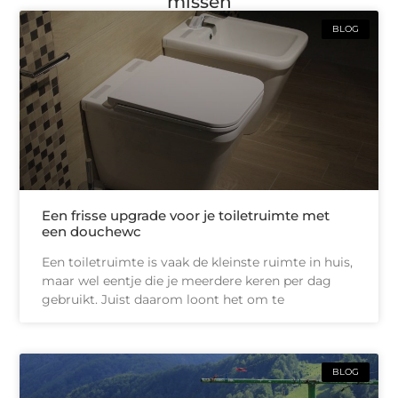
missen
BLOG
Een frisse upgrade voor je toiletruimte met
een douchewc
Een toiletruimte is vaak de kleinste ruimte in huis,
maar wel eentje die je meerdere keren per dag
gebruikt. Juist daarom loont het om te
BLOG