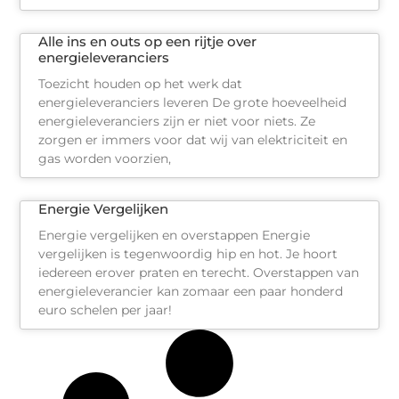
Alle ins en outs op een rijtje over
energieleveranciers
Toezicht houden op het werk dat
energieleveranciers leveren De grote hoeveelheid
energieleveranciers zijn er niet voor niets. Ze
zorgen er immers voor dat wij van elektriciteit en
gas worden voorzien,
Energie Vergelijken
Energie vergelijken en overstappen Energie
vergelijken is tegenwoordig hip en hot. Je hoort
iedereen erover praten en terecht. Overstappen van
energieleverancier kan zomaar een paar honderd
euro schelen per jaar!