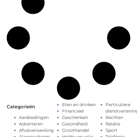
Eten en drinken
Particuliere
Categorieën
Financieel
dienstverlenin
Aanbiedingen
Geschenken
Rechten
Adverteren
Gezondheid
Relatie
Afvalverwerking
Groothandel
Sport
Alarmsysteem
Hobby en vrije
Telefonie