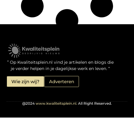
Kwaliteit Backlinks Kopen: Zo Doe Jij Het Verstandig
Linkbuilding geld verdienen: je kansen als website-eigenaar
” Op Kwaliteitsplein.nl vind je artikelen en blogs die
je verder helpen in je dagelijkse werk en leven. “
Wie zijn wij?
Adverteren
@2024
www.kwaliteitsplein.nl.
All Right Reserved.