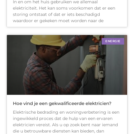
In en om het huis gebruiken we allemaal
elektriciteit. Het kan soms voorkomen dat er een
storing ontstaat of dat er iets beschadigd
waardoor er gekeken moet worden naar de
ENERGIE
Hoe vind je een gekwalificeerde elektricien?
Elektrische bedrading en woningverbetering is een
ingewikkeld proces dat de hulp van een ervaren
elektricien vereist. Als u op zoek bent naar iemand
die u betrouwbare diensten kan bieden, dan