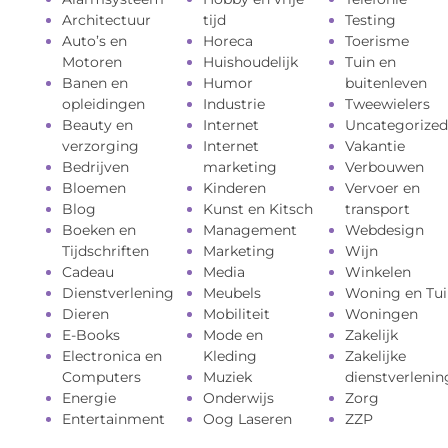
Architectuur
tijd
Testing
Auto’s en
Horeca
Toerisme
Motoren
Huishoudelijk
Tuin en
Banen en
Humor
buitenleven
opleidingen
Industrie
Tweewielers
Beauty en
Internet
Uncategorized
verzorging
Internet
Vakantie
Bedrijven
marketing
Verbouwen
Bloemen
Kinderen
Vervoer en
Blog
Kunst en Kitsch
transport
Boeken en
Management
Webdesign
Tijdschriften
Marketing
Wijn
Cadeau
Media
Winkelen
Dienstverlening
Meubels
Woning en Tui
Dieren
Mobiliteit
Woningen
E-Books
Mode en
Zakelijk
Electronica en
Kleding
Zakelijke
Computers
Muziek
dienstverlenin
Energie
Onderwijs
Zorg
Entertainment
Oog Laseren
ZZP