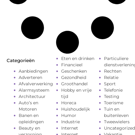
Eten en drinken
Particuliere
Categorieën
Financieel
dienstverlenin
Aanbiedingen
Geschenken
Rechten
Adverteren
Gezondheid
Relatie
Afvalverwerking
Groothandel
Sport
Alarmsysteem
Hobby en vrije
Telefonie
Architectuur
tijd
Testing
Auto’s en
Horeca
Toerisme
Motoren
Huishoudelijk
Tuin en
Banen en
Humor
buitenleven
opleidingen
Industrie
Tweewielers
Beauty en
Internet
Uncategorized
verzorging
Internet
Vakantie