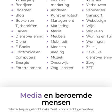
Bedrijven
marketing
Verbouwen
Bloemen
Kinderen
Vervoer en
Blog
Kunst en Kitsch
transport
Boeken en
Management
Webdesign
Tijdschriften
Marketing
Wijn
Cadeau
Media
Winkelen
Dienstverlening
Meubels
Woning en Tui
Dieren
Mobiliteit
Woningen
E-Books
Mode en
Zakelijk
Electronica en
Kleding
Zakelijke
Computers
Muziek
dienstverlenin
Energie
Onderwijs
Zorg
Entertainment
Oog Laseren
ZZP
Media
en beroemde
mensen
Tekstschrijver gezocht nabij Zeist: voor krachtige teksten