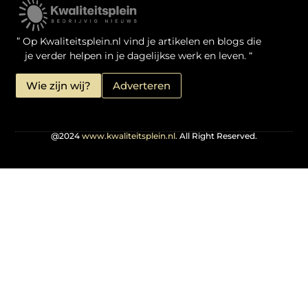
Kwaliteit Backlinks Kopen: Zo Doe Jij Het Verstandig
Linkbuilding geld verdienen: je kansen als website-eigenaar
” Op Kwaliteitsplein.nl vind je artikelen en blogs die
je verder helpen in je dagelijkse werk en leven. “
Wie zijn wij?
Adverteren
@2024
www.kwaliteitsplein.nl.
All Right Reserved.