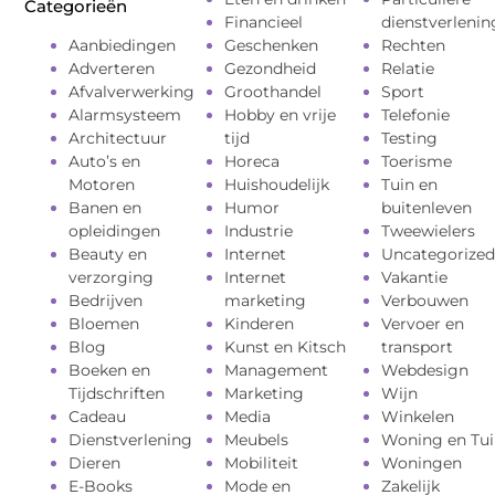
Categorieën
Financieel
dienstverlenin
Aanbiedingen
Geschenken
Rechten
Adverteren
Gezondheid
Relatie
Afvalverwerking
Groothandel
Sport
Alarmsysteem
Hobby en vrije
Telefonie
Architectuur
tijd
Testing
Auto’s en
Horeca
Toerisme
Motoren
Huishoudelijk
Tuin en
Banen en
Humor
buitenleven
opleidingen
Industrie
Tweewielers
Beauty en
Internet
Uncategorized
verzorging
Internet
Vakantie
Bedrijven
marketing
Verbouwen
Bloemen
Kinderen
Vervoer en
Blog
Kunst en Kitsch
transport
Boeken en
Management
Webdesign
Tijdschriften
Marketing
Wijn
Cadeau
Media
Winkelen
Dienstverlening
Meubels
Woning en Tui
Dieren
Mobiliteit
Woningen
E-Books
Mode en
Zakelijk