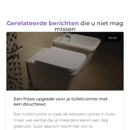
Gerelateerde berichten
die u niet mag
missen
BLOG
Een frisse upgrade voor je toiletruimte met
een douchewc
Een toiletruimte is vaak de kleinste ruimte in huis,
maar wel eentje die je meerdere keren per dag
gebruikt. Juist daarom loont het om te