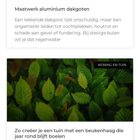
Maatwerk aluminium dakgoten
Een lekkende dakgoot lijkt onschuldig, maar kan
ongemerkt leiden tot vochtplekken, houtrot en
schade aan gevel of fundering. Bij stevige buien
wil je dat regenwater
WONING EN TUIN
Zo creëer je een tuin met een beukenhaag die
jaar rond blijft boeien