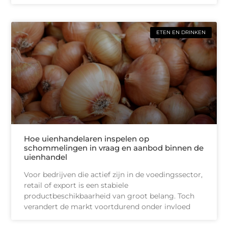
ETEN EN DRINKEN
Hoe uienhandelaren inspelen op
schommelingen in vraag en aanbod binnen de
uienhandel
Voor bedrijven die actief zijn in de voedingssector,
retail of export is een stabiele
productbeschikbaarheid van groot belang. Toch
verandert de markt voortdurend onder invloed