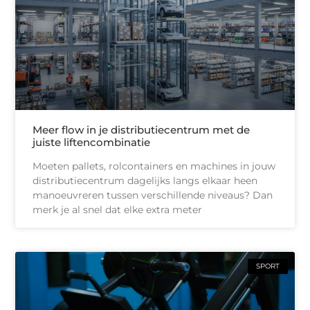
Meer flow in je distributiecentrum met de
juiste liftencombinatie
Moeten pallets, rolcontainers en machines in jouw
distributiecentrum dagelijks langs elkaar heen
manoeuvreren tussen verschillende niveaus? Dan
merk je al snel dat elke extra meter
SPORT