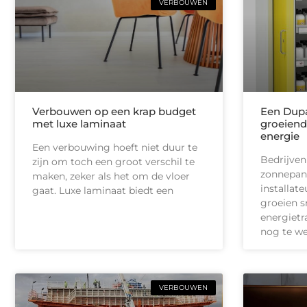
VERBOUWEN
Verbouwen op een krap budget
Een Dupa
met luxe laminaat
groeiend
energie
Een verbouwing hoeft niet duur te
Bedrijven
zijn om toch een groot verschil te
zonnepan
maken, zeker als het om de vloer
installate
gaat. Luxe laminaat biedt een
groeien s
energietr
nog te we
VERBOUWEN