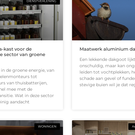
DIENSTVERLENING
-kast voor de
Maatwerk aluminium d
e sector van groene
Een lekkende dakgoot lijk
onschuldig, maar kan on
 in de groene energie, van
leiden tot vochtplekken, h
elenmonteurs tot
schade aan gevel of funder
urs van thuisbatterijen,
stevige buien wil je dat r
nel mee met de
ansitie. Wat in deze sector
inig aandacht
WONINGEN
A