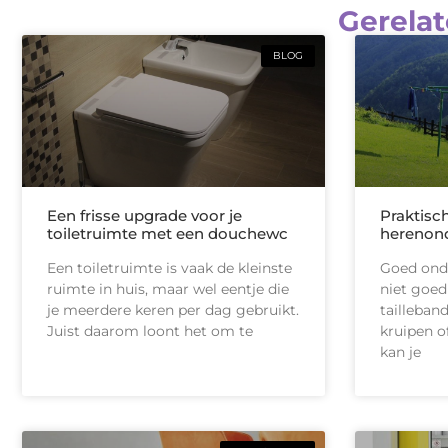
Gerelat
BLOG
Een frisse upgrade voor je
Praktisc
toiletruimte met een douchewc
herenon
Een toiletruimte is vaak de kleinste
Goed onde
ruimte in huis, maar wel eentje die
niet goed
je meerdere keren per dag gebruikt.
tailleban
Juist daarom loont het om te
kruipen of
kan je