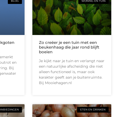
BLOG
WONING EN TUIN
akgoten
Zo creëer je een tuin met een
beukenhaag die jaar rond blijft
t
boeien
gemerkt
Je kijkt naar je tuin en verlangt naar
outrot en
een natuurlijke afscheiding die niet
ing. Bij
alleen functioneel is, maar ook
egenwater
karakter geeft aan je buitenruimte.
Bij Mooiehagen.nl
ANBIEDINGEN
ETEN EN DRINKEN