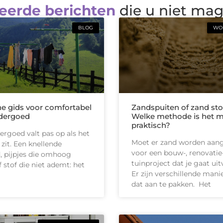
eerde berichten
die u niet ma
BLOG
WON
he gids voor comfortabel
Zandspuiten of zand sto
dergoed
Welke methode is het 
praktisch?
rgoed valt pas op als het
Moet er zand worden aan
 zit. Een knellende
voor een bouw-, renovatie-
d, pijpjes die omhoog
tuinproject dat je gaat ui
 stof die niet ademt: het
Er zijn verschillende man
dat aan te pakken. Het