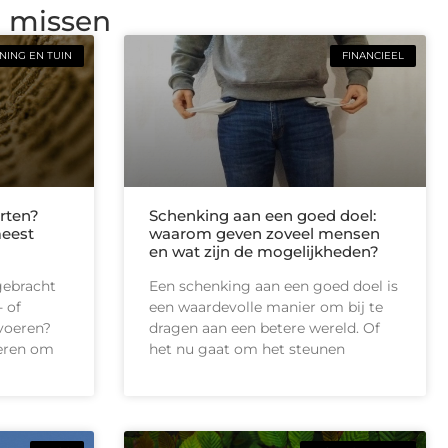
g missen
ING EN TUIN
FINANCIEEL
rten?
Schenking aan een goed doel:
meest
waarom geven zoveel mensen
en wat zijn de mogelijkheden?
gebracht
Een schenking aan een goed doel is
 of
een waardevolle manier om bij te
tvoeren?
dragen aan een betere wereld. Of
ieren om
het nu gaat om het steunen