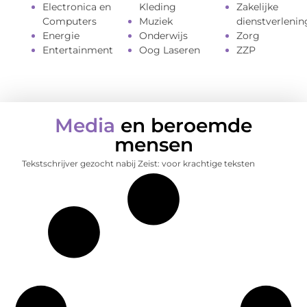
Electronica en
Kleding
Zakelijke
Computers
Muziek
dienstverlenin
Energie
Onderwijs
Zorg
Entertainment
Oog Laseren
ZZP
Media
en beroemde
mensen
Tekstschrijver gezocht nabij Zeist: voor krachtige teksten