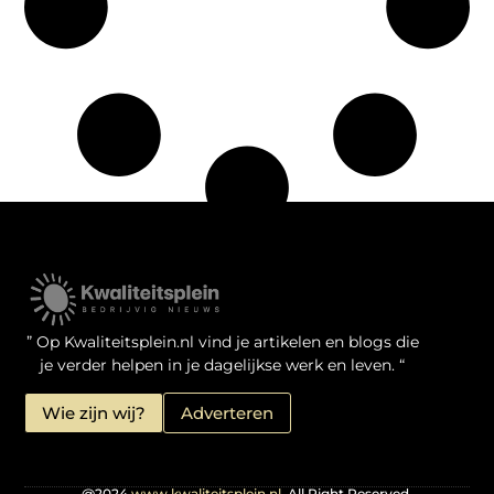
Kwaliteit Backlinks Kopen: Zo Doe Jij Het Verstandig
Linkbuilding geld verdienen: je kansen als website-eigenaar
” Op Kwaliteitsplein.nl vind je artikelen en blogs die
je verder helpen in je dagelijkse werk en leven. “
Wie zijn wij?
Adverteren
@2024
www.kwaliteitsplein.nl.
All Right Reserved.