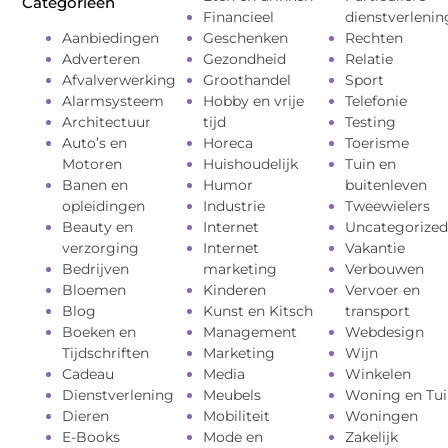
Categorieën
Financieel
dienstverlenin
Aanbiedingen
Geschenken
Rechten
Adverteren
Gezondheid
Relatie
Afvalverwerking
Groothandel
Sport
Alarmsysteem
Hobby en vrije
Telefonie
Architectuur
tijd
Testing
Auto’s en
Horeca
Toerisme
Motoren
Huishoudelijk
Tuin en
Banen en
Humor
buitenleven
opleidingen
Industrie
Tweewielers
Beauty en
Internet
Uncategorized
verzorging
Internet
Vakantie
Bedrijven
marketing
Verbouwen
Bloemen
Kinderen
Vervoer en
Blog
Kunst en Kitsch
transport
Boeken en
Management
Webdesign
Tijdschriften
Marketing
Wijn
Cadeau
Media
Winkelen
Dienstverlening
Meubels
Woning en Tui
Dieren
Mobiliteit
Woningen
E-Books
Mode en
Zakelijk