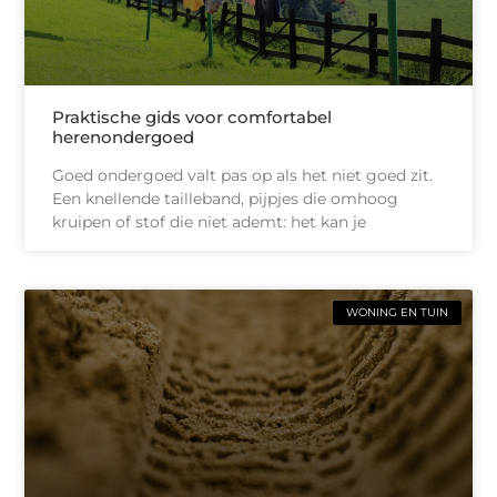
Praktische gids voor comfortabel
herenondergoed
Goed ondergoed valt pas op als het niet goed zit.
Een knellende tailleband, pijpjes die omhoog
kruipen of stof die niet ademt: het kan je
WONING EN TUIN