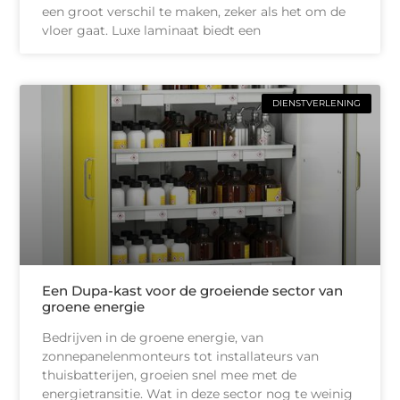
een groot verschil te maken, zeker als het om de
vloer gaat. Luxe laminaat biedt een
DIENSTVERLENING
Een Dupa-kast voor de groeiende sector van
groene energie
Bedrijven in de groene energie, van
zonnepanelenmonteurs tot installateurs van
thuisbatterijen, groeien snel mee met de
energietransitie. Wat in deze sector nog te weinig