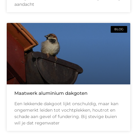
aandacht
BLOG
Maatwerk aluminium dakgoten
Een lekkende dakgoot lijkt onschuldig, maar kan
ongemerkt leiden tot vochtplekken, houtrot en
schade aan gevel of fundering. Bij stevige buien
wil je dat regenwater