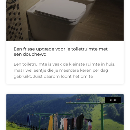
Een frisse upgrade voor je toiletruimte met
een douchewc
Een toiletruimte is vaak de kleinste ruimte in huis,
maar wel eentje die je meerdere keren per dag
gebruikt. Juist daarom loont het om te
BLOG