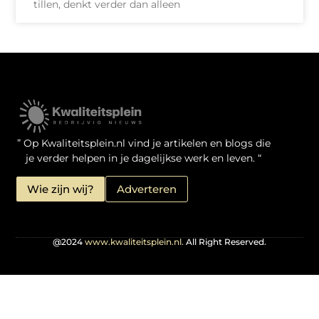
tillen, denkt verder dan alleen
Kwaliteit Backlinks Kopen: Zo Doe Jij Het Verstandig
Linkbuilding geld verdienen: je kansen als website-eigenaar
” Op Kwaliteitsplein.nl vind je artikelen en blogs die
je verder helpen in je dagelijkse werk en leven. “
Wie zijn wij?
Adverteren
@2024
www.kwaliteitsplein.nl.
All Right Reserved.