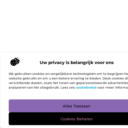
Uw privacy is belangrijk voor ons
We gebruiken cookies en vergelijkbare technologieën om te begrijpen h
website gebruikt en om u een betere ervaring te bieden. Deze cookies d
verschillende doelen, zoals het tonen van gepersonaliseerde advertentie
analyseren van het sitegebruik. Lees ons
cookiebeleid
voor meer informa
Ga Naa
Alles Toestaan
Cookies Beheren