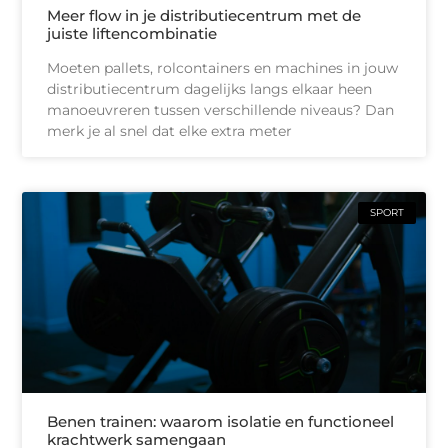
Meer flow in je distributiecentrum met de
juiste liftencombinatie
Moeten pallets, rolcontainers en machines in jouw
distributiecentrum dagelijks langs elkaar heen
manoeuvreren tussen verschillende niveaus? Dan
merk je al snel dat elke extra meter
SPORT
Benen trainen: waarom isolatie en functioneel
krachtwerk samengaan