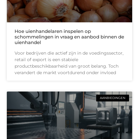
Hoe uienhandelaren inspelen op
schommelingen in vraag en aanbod binnen de
uienhandel
Voor bedrijven die actief zijn in de voedingssector,
retail of export is een stabiele
productbeschikbaarheid van groot belang. Toch
verandert de markt voortdurend onder invloed
AANBIEDINGEN