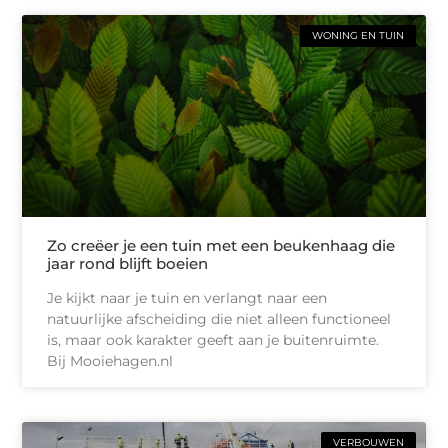
WONING EN TUIN
Zo creëer je een tuin met een beukenhaag die
jaar rond blijft boeien
Je kijkt naar je tuin en verlangt naar een
natuurlijke afscheiding die niet alleen functioneel
is, maar ook karakter geeft aan je buitenruimte.
Bij Mooiehagen.nl
VERBOUWEN