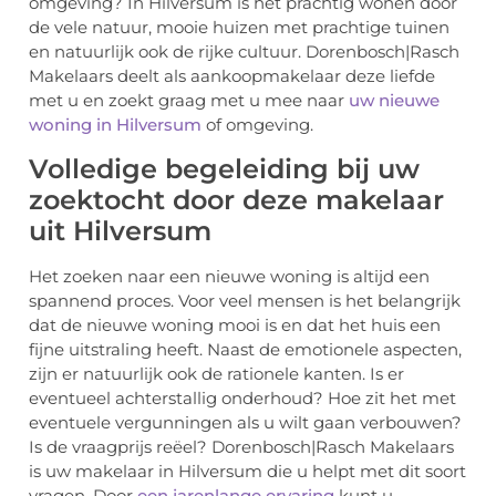
omgeving? In Hilversum is het prachtig wonen door
de vele natuur, mooie huizen met prachtige tuinen
en natuurlijk ook de rijke cultuur. Dorenbosch|Rasch
Makelaars deelt als aankoopmakelaar deze liefde
met u en zoekt graag met u mee naar
uw nieuwe
woning in Hilversum
of omgeving.
Volledige begeleiding bij uw
zoektocht door deze makelaar
uit Hilversum
Het zoeken naar een nieuwe woning is altijd een
spannend proces. Voor veel mensen is het belangrijk
dat de nieuwe woning mooi is en dat het huis een
fijne uitstraling heeft. Naast de emotionele aspecten,
zijn er natuurlijk ook de rationele kanten. Is er
eventueel achterstallig onderhoud? Hoe zit het met
eventuele vergunningen als u wilt gaan verbouwen?
Is de vraagprijs reëel? Dorenbosch|Rasch Makelaars
is uw makelaar in Hilversum die u helpt met dit soort
vragen. Door
een jarenlange ervaring
kunt u