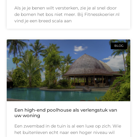
Als je je benen wilt versterken, zie je al snel door
de bomen het bos niet meer. Bij Fitnesskoerier.nl
vind je een breed scala aan
BLOG
Een high-end poolhouse als verlengstuk van
uw woning
Een zwembad in de tuin is al een luxe op zich. Wie
het buitenleven echt naar een hoger niveau wil