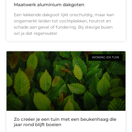
Maatwerk aluminium dakgoten
Een lekkende dakgoot lijkt onschuldig, maar kan
ongemerkt leiden tot vochtplekken, houtrot en
schade aan gevel of fundering. Bij stevige buien
wil je dat regenwater
WONING EN TUIN
Zo creëer je een tuin met een beukenhaag die
jaar rond blijft boeien