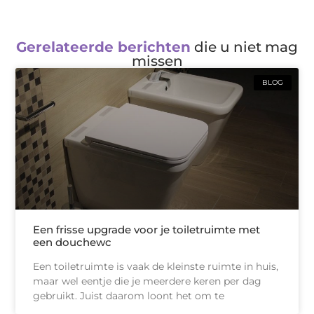
Gerelateerde berichten
die u niet mag
missen
BLOG
Een frisse upgrade voor je toiletruimte met
een douchewc
Een toiletruimte is vaak de kleinste ruimte in huis,
maar wel eentje die je meerdere keren per dag
gebruikt. Juist daarom loont het om te