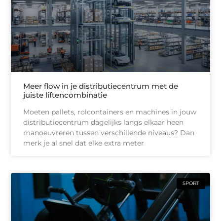
Meer flow in je distributiecentrum met de
juiste liftencombinatie
Moeten pallets, rolcontainers en machines in jouw
distributiecentrum dagelijks langs elkaar heen
manoeuvreren tussen verschillende niveaus? Dan
merk je al snel dat elke extra meter
SPORT