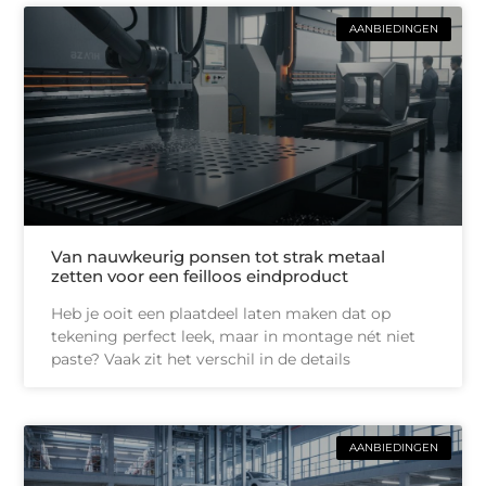
AANBIEDINGEN
Van nauwkeurig ponsen tot strak metaal
zetten voor een feilloos eindproduct
Heb je ooit een plaatdeel laten maken dat op
tekening perfect leek, maar in montage nét niet
paste? Vaak zit het verschil in de details
AANBIEDINGEN