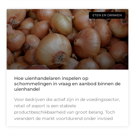
ETEN EN DRINKEN
Hoe uienhandelaren inspelen op
schommelingen in vraag en aanbod binnen de
uienhandel
Voor bedrijven die actief zijn in de voedingssector,
retail of export is een stabiele
productbeschikbaarheid van groot belang. Toch
verandert de markt voortdurend onder invloed