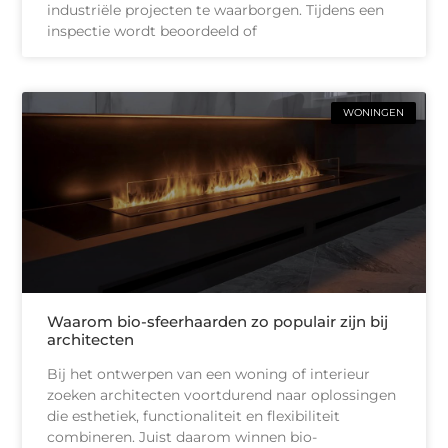
industriële projecten te waarborgen. Tijdens een
inspectie wordt beoordeeld of
WONINGEN
Waarom bio-sfeerhaarden zo populair zijn bij
architecten
Bij het ontwerpen van een woning of interieur
zoeken architecten voortdurend naar oplossingen
die esthetiek, functionaliteit en flexibiliteit
combineren. Juist daarom winnen bio-