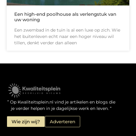
Een high-end poolhouse als verlengstuk van
uw woning
Een zwembad in de tuin is al een luxe op zich. Wie
het buitenleven echt naar een hoger niveau wil
tillen, denkt verder dan alleen
Kwaliteit Backlinks Kopen: Zo Doe Jij Het Verstandig
Linkbuilding geld verdienen: je kansen als website-eigenaar
” Op Kwaliteitsplein.nl vind je artikelen en blogs die
je verder helpen in je dagelijkse werk en leven. “
Wie zijn wij?
Adverteren