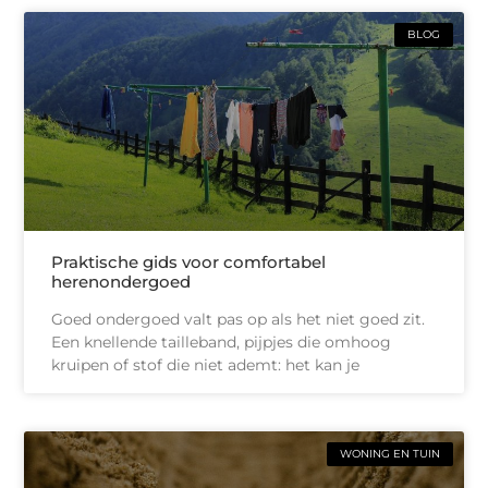
BLOG
Praktische gids voor comfortabel
herenondergoed
Goed ondergoed valt pas op als het niet goed zit.
Een knellende tailleband, pijpjes die omhoog
kruipen of stof die niet ademt: het kan je
WONING EN TUIN