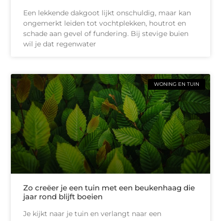
Een lekkende dakgoot lijkt onschuldig, maar kan
ongemerkt leiden tot vochtplekken, houtrot en
schade aan gevel of fundering. Bij stevige buien
wil je dat regenwater
WONING EN TUIN
Zo creëer je een tuin met een beukenhaag die
jaar rond blijft boeien
Je kijkt naar je tuin en verlangt naar een