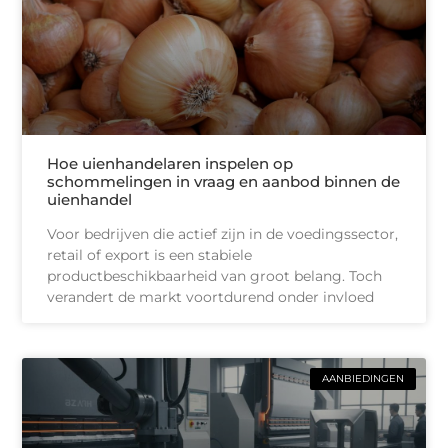
Hoe uienhandelaren inspelen op
schommelingen in vraag en aanbod binnen de
uienhandel
Voor bedrijven die actief zijn in de voedingssector,
retail of export is een stabiele
productbeschikbaarheid van groot belang. Toch
verandert de markt voortdurend onder invloed
AANBIEDINGEN