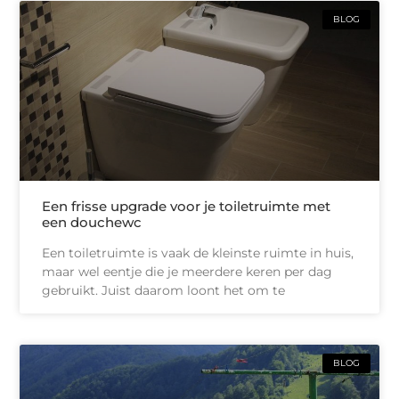
BLOG
Een frisse upgrade voor je toiletruimte met
een douchewc
Een toiletruimte is vaak de kleinste ruimte in huis,
maar wel eentje die je meerdere keren per dag
gebruikt. Juist daarom loont het om te
BLOG