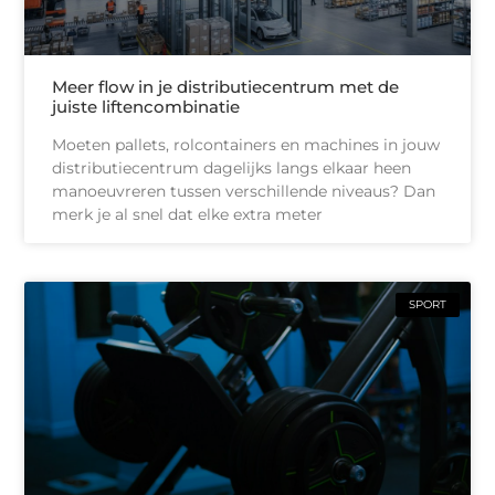
Meer flow in je distributiecentrum met de
juiste liftencombinatie
Moeten pallets, rolcontainers en machines in jouw
distributiecentrum dagelijks langs elkaar heen
manoeuvreren tussen verschillende niveaus? Dan
merk je al snel dat elke extra meter
SPORT