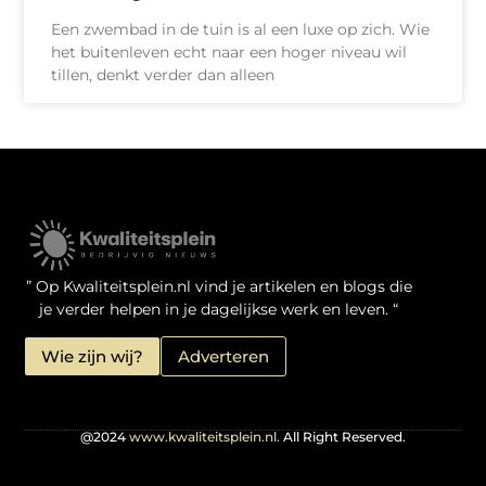
Een zwembad in de tuin is al een luxe op zich. Wie
het buitenleven echt naar een hoger niveau wil
tillen, denkt verder dan alleen
Kwaliteit Backlinks Kopen: Zo Doe Jij Het Verstandig
Linkbuilding geld verdienen: je kansen als website-eigenaar
” Op Kwaliteitsplein.nl vind je artikelen en blogs die
je verder helpen in je dagelijkse werk en leven. “
Wie zijn wij?
Adverteren
@2024
www.kwaliteitsplein.nl.
All Right Reserved.