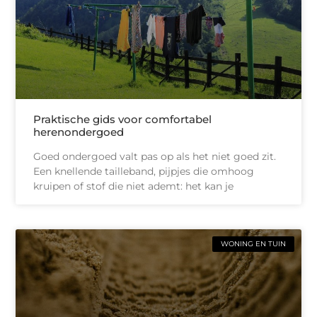
Praktische gids voor comfortabel
herenondergoed
Goed ondergoed valt pas op als het niet goed zit.
Een knellende tailleband, pijpjes die omhoog
kruipen of stof die niet ademt: het kan je
WONING EN TUIN