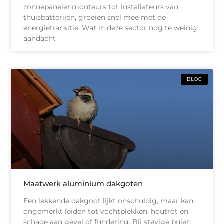
zonnepanelenmonteurs tot installateurs van
thuisbatterijen, groeien snel mee met de
energietransitie. Wat in deze sector nog te weinig
aandacht
BLOG
Maatwerk aluminium dakgoten
Een lekkende dakgoot lijkt onschuldig, maar kan
ongemerkt leiden tot vochtplekken, houtrot en
schade aan gevel of fundering. Bij stevige buien