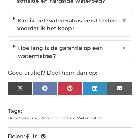
softside en hardside waterbed?
Kan ik het watermatras eerst testen
▼
voordat ik het koop?
Hoe lang is de garantie op een
▼
watermatras?
Goed artikel? Deel hem dan op:
X
Facebook
Pinterest
LinkedIn
Email
(Twitter)
Tags:
Dienstverlening
,
Waterbed matras
,
Watermatras
Delen: