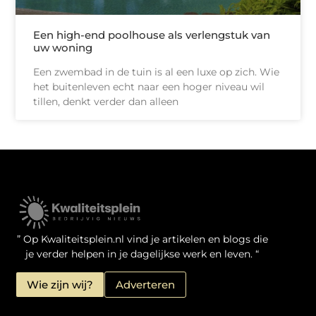
Een high-end poolhouse als verlengstuk van
uw woning
Een zwembad in de tuin is al een luxe op zich. Wie
het buitenleven echt naar een hoger niveau wil
tillen, denkt verder dan alleen
Kwaliteit Backlinks Kopen: Zo Doe Jij Het Verstandig
Linkbuilding geld verdienen: je kansen als website-eigenaar
” Op Kwaliteitsplein.nl vind je artikelen en blogs die
je verder helpen in je dagelijkse werk en leven. “
Wie zijn wij?
Adverteren