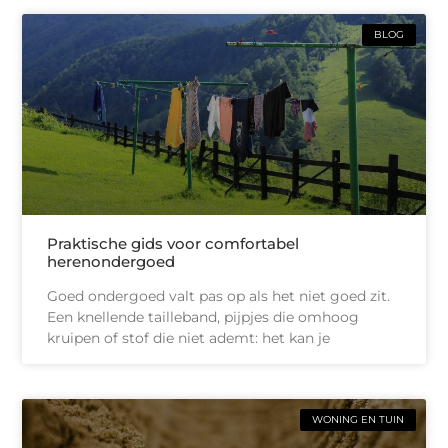
BLOG
Praktische gids voor comfortabel
herenondergoed
Goed ondergoed valt pas op als het niet goed zit.
Een knellende tailleband, pijpjes die omhoog
kruipen of stof die niet ademt: het kan je
WONING EN TUIN