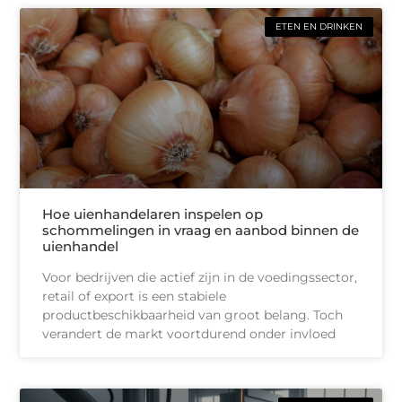
ETEN EN DRINKEN
Hoe uienhandelaren inspelen op
schommelingen in vraag en aanbod binnen de
uienhandel
Voor bedrijven die actief zijn in de voedingssector,
retail of export is een stabiele
productbeschikbaarheid van groot belang. Toch
verandert de markt voortdurend onder invloed