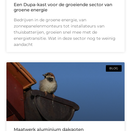
Een Dupa-kast voor de groeiende sector van
groene energie
Bedrijven in de groene energie, van
zonnepanelenmonteurs tot installateurs van
thuisbatterijen, groeien snel mee met de
energietransitie. Wat in deze sector nog te weinig
aandacht
BLOG
Maatwerk aluminium dakgoten