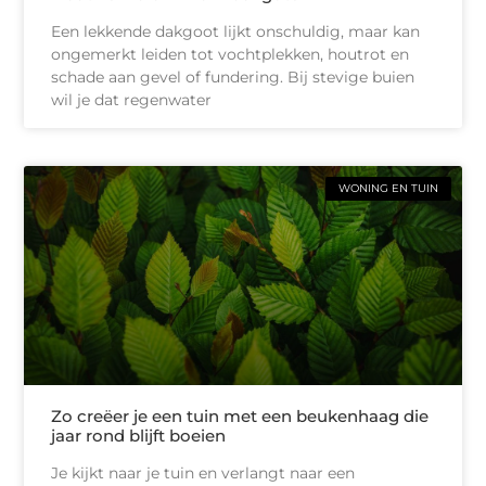
Een lekkende dakgoot lijkt onschuldig, maar kan
ongemerkt leiden tot vochtplekken, houtrot en
schade aan gevel of fundering. Bij stevige buien
wil je dat regenwater
WONING EN TUIN
Zo creëer je een tuin met een beukenhaag die
jaar rond blijft boeien
Je kijkt naar je tuin en verlangt naar een