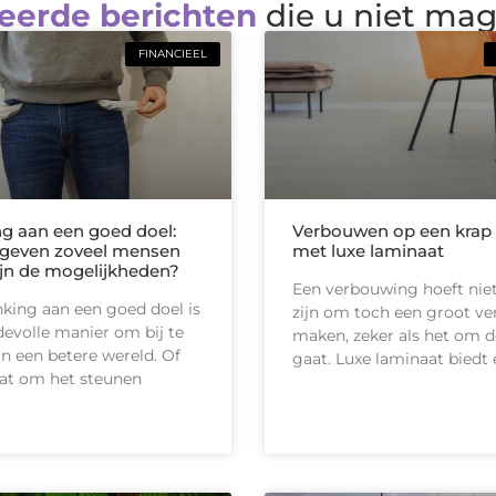
eerde berichten
die u niet ma
FINANCIEEL
g aan een goed doel:
Verbouwen op een krap
geven zoveel mensen
met luxe laminaat
ijn de mogelijkheden?
Een verbouwing hoeft niet
king aan een goed doel is
zijn om toch een groot ver
evolle manier om bij te
maken, zeker als het om d
n een betere wereld. Of
gaat. Luxe laminaat biedt
at om het steunen