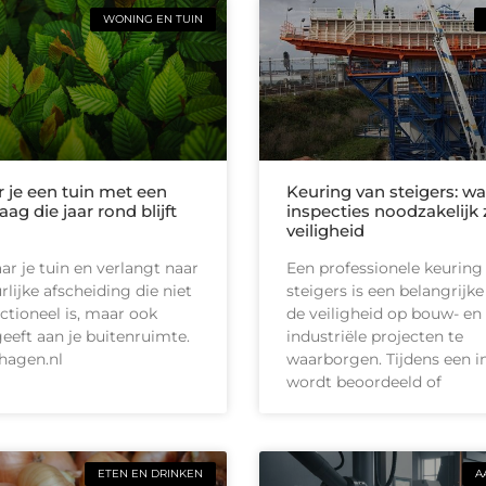
WONING EN TUIN
r je een tuin met een
Keuring van steigers: 
g die jaar rond blijft
inspecties noodzakelijk 
veiligheid
aar je tuin en verlangt naar
Een professionele keuring
lijke afscheiding die niet
steigers is een belangrijk
nctioneel is, maar ook
de veiligheid op bouw- en
geeft aan je buitenruimte.
industriële projecten te
hagen.nl
waarborgen. Tijdens een i
wordt beoordeeld of
ETEN EN DRINKEN
A