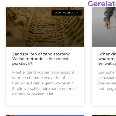
Gerelat
WONING EN TUIN
Zandspuiten of zand storten?
Schenkin
Welke methode is het meest
waarom 
praktisch?
en wat z
Moet er zand worden aangebracht
Een schen
voor een bouw-, renovatie- of
een waard
tuinproject dat je gaat uitvoeren?
dragen aa
Er zijn verschillende manieren om
het nu ga
dat aan te pakken. Het