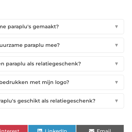
ame paraplu's gemaakt?
▼
duurzame paraplu mee?
▼
en paraplu als relatiegeschenk?
▼
 bedrukken met mijn logo?
▼
aplu's geschikt als relatiegeschenk?
▼
interest
LinkedIn
Email