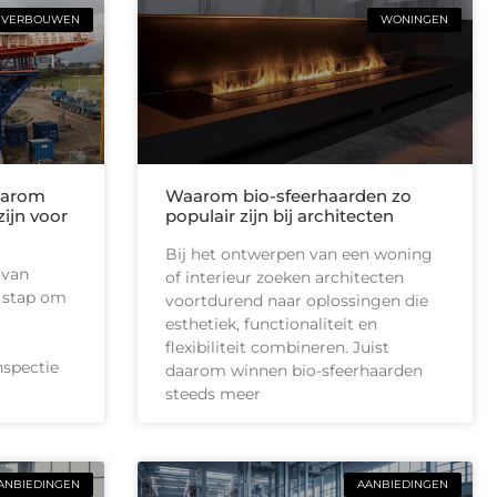
VERBOUWEN
WONINGEN
waarom
Waarom bio-sfeerhaarden zo
zijn voor
populair zijn bij architecten
Bij het ontwerpen van een woning
 van
of interieur zoeken architecten
e stap om
voortdurend naar oplossingen die
esthetiek, functionaliteit en
flexibiliteit combineren. Juist
nspectie
daarom winnen bio-sfeerhaarden
steeds meer
ANBIEDINGEN
AANBIEDINGEN