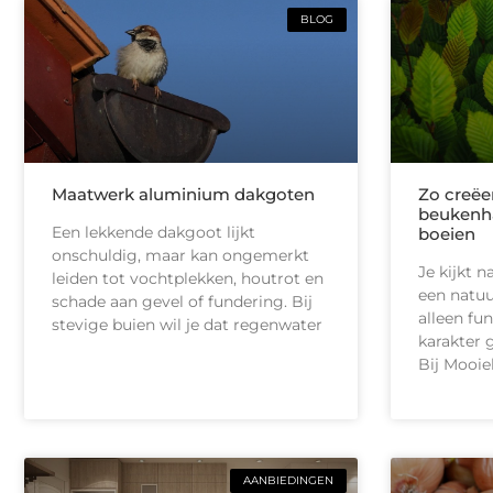
BLOG
Maatwerk aluminium dakgoten
Zo creëe
beukenhaa
Een lekkende dakgoot lijkt
boeien
onschuldig, maar kan ongemerkt
Je kijkt n
leiden tot vochtplekken, houtrot en
een natuur
schade aan gevel of fundering. Bij
alleen fu
stevige buien wil je dat regenwater
karakter 
Bij Mooie
AANBIEDINGEN