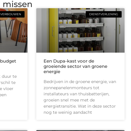
g missen
VERBOUWEN
DIENSTVERLENING
 budget
Een Dupa-kast voor de
groeiende sector van groene
energie
 duur te
Bedrijven in de groene energie, van
schil te
zonnepanelenmonteurs tot
e vloer
installateurs van thuisbatterijen,
 een
groeien snel mee met de
energietransitie. Wat in deze sector
nog te weinig aandacht