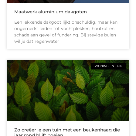
Maatwerk aluminium dakgoten
Een lekkende dakgoot lijkt onschuldig, maar kan
ongemerkt leiden tot vochtplekken, houtrot en
schade aan gevel of fundering. Bij stevige buien
wil je dat regenwater
WONING EN TUIN
Zo creëer je een tuin met een beukenhaag die
jaar rond blijft boeien