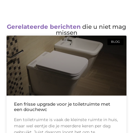
Gerelateerde berichten
die u niet mag
missen
BLOG
Een frisse upgrade voor je toiletruimte met
een douchewc
Een toiletruimte is vaak de kleinste ruimte in huis,
maar wel eentje die je meerdere keren per dag
gebruikt. Juist daarom loont het om te