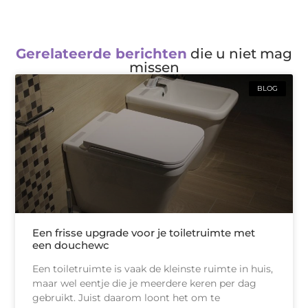
Gerelateerde berichten
die u niet mag
missen
BLOG
Een frisse upgrade voor je toiletruimte met
een douchewc
Een toiletruimte is vaak de kleinste ruimte in huis,
maar wel eentje die je meerdere keren per dag
gebruikt. Juist daarom loont het om te