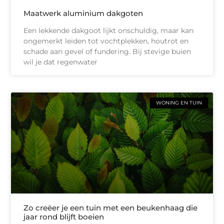
Maatwerk aluminium dakgoten
Een lekkende dakgoot lijkt onschuldig, maar kan
ongemerkt leiden tot vochtplekken, houtrot en
schade aan gevel of fundering. Bij stevige buien
wil je dat regenwater
WONING EN TUIN
Zo creëer je een tuin met een beukenhaag die
jaar rond blijft boeien