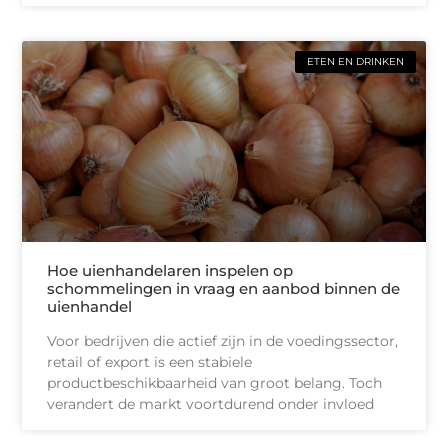
ETEN EN DRINKEN
Hoe uienhandelaren inspelen op
schommelingen in vraag en aanbod binnen de
uienhandel
Voor bedrijven die actief zijn in de voedingssector,
retail of export is een stabiele
productbeschikbaarheid van groot belang. Toch
verandert de markt voortdurend onder invloed