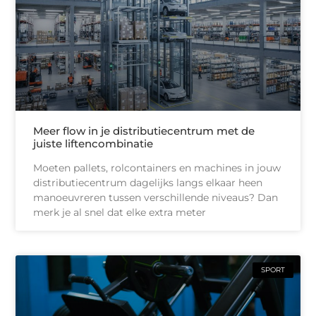
Meer flow in je distributiecentrum met de
juiste liftencombinatie
Moeten pallets, rolcontainers en machines in jouw
distributiecentrum dagelijks langs elkaar heen
manoeuvreren tussen verschillende niveaus? Dan
merk je al snel dat elke extra meter
SPORT