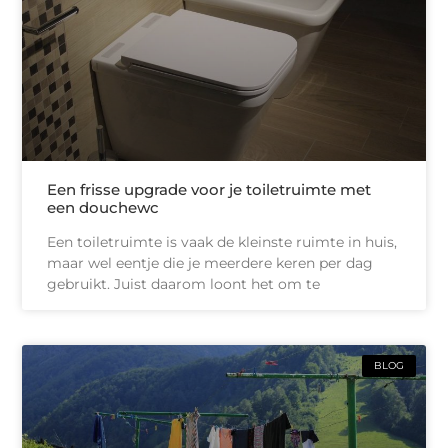
Een frisse upgrade voor je toiletruimte met
een douchewc
Een toiletruimte is vaak de kleinste ruimte in huis,
maar wel eentje die je meerdere keren per dag
gebruikt. Juist daarom loont het om te
BLOG