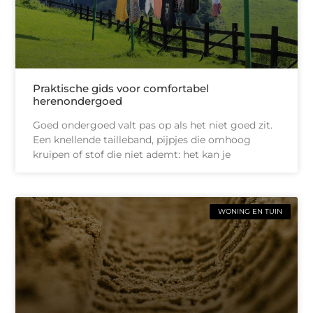
Praktische gids voor comfortabel
herenondergoed
Goed ondergoed valt pas op als het niet goed zit.
Een knellende tailleband, pijpjes die omhoog
kruipen of stof die niet ademt: het kan je
WONING EN TUIN