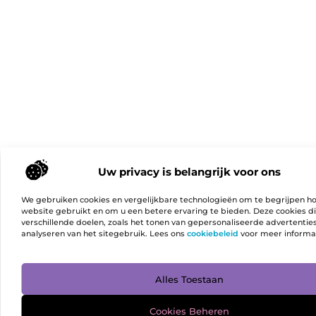
Uw privacy is belangrijk voor ons
We gebruiken cookies en vergelijkbare technologieën om te begrijpen h
website gebruikt en om u een betere ervaring te bieden. Deze cookies d
verschillende doelen, zoals het tonen van gepersonaliseerde advertentie
analyseren van het sitegebruik. Lees ons
cookiebeleid
voor meer informa
Ga Naa
Alles Toestaan
Cookies Beheren