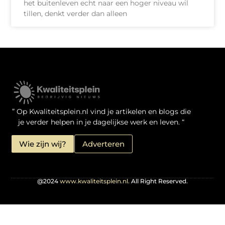
het buitenleven echt naar een hoger niveau wil
tillen, denkt verder dan alleen
Kwaliteit Backlinks Kopen: Zo Doe Jij Het Verstandig
Linkbuilding geld verdienen: je kansen als website-eigenaar
” Op Kwaliteitsplein.nl vind je artikelen en blogs die
je verder helpen in je dagelijkse werk en leven. “
Wie zijn wij?
Adverteren
@2024
www.kwaliteitsplein.nl.
All Right Reserved.