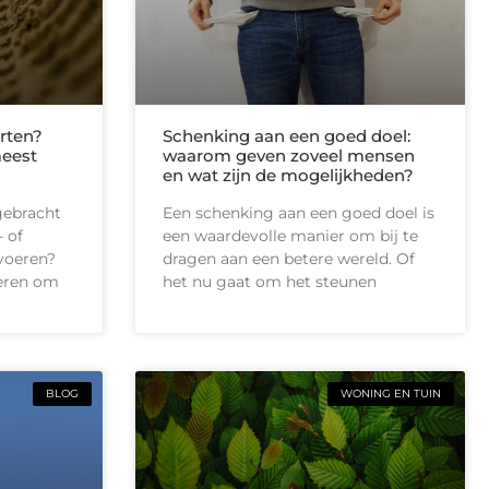
rten?
Schenking aan een goed doel:
meest
waarom geven zoveel mensen
en wat zijn de mogelijkheden?
gebracht
Een schenking aan een goed doel is
 of
een waardevolle manier om bij te
tvoeren?
dragen aan een betere wereld. Of
ieren om
het nu gaat om het steunen
BLOG
WONING EN TUIN