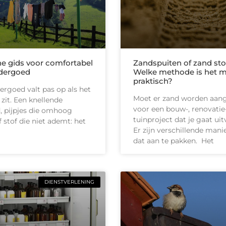
he gids voor comfortabel
Zandspuiten of zand sto
dergoed
Welke methode is het 
praktisch?
rgoed valt pas op als het
Moet er zand worden aan
 zit. Een knellende
voor een bouw-, renovatie-
d, pijpjes die omhoog
tuinproject dat je gaat ui
 stof die niet ademt: het
Er zijn verschillende man
dat aan te pakken. Het
DIENSTVERLENING