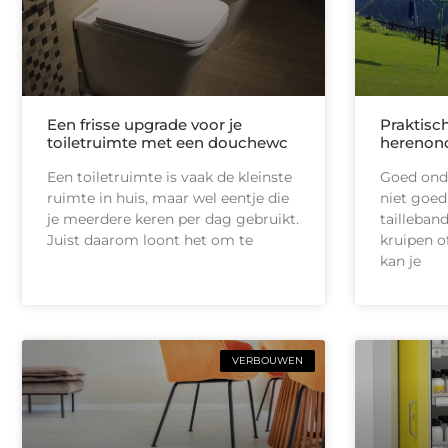
Een frisse upgrade voor je
Praktisc
toiletruimte met een douchewc
herenon
Een toiletruimte is vaak de kleinste
Goed onde
ruimte in huis, maar wel eentje die
niet goed
je meerdere keren per dag gebruikt.
tailleban
Juist daarom loont het om te
kruipen of
kan je
VERBOUWEN