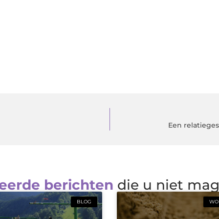
Een relatieges
eerde berichten
die u niet ma
BLOG
WON