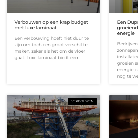
Verbouwen op een krap budget
Een Dupa
met luxe laminaat
groeiend
energie
Een verbouwing hoeft niet duur te
Bedrijven
zijn om toch een groot verschil te
zonnepan
maken, zeker als het om de vloer
installate
gaat. Luxe laminaat biedt een
groeien s
energietr
nog te we
VERBOUWEN