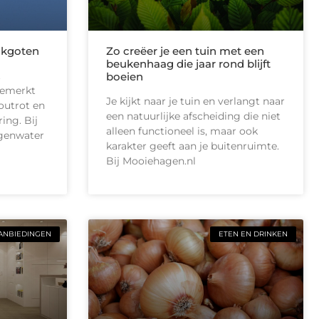
akgoten
Zo creëer je een tuin met een
beukenhaag die jaar rond blijft
t
boeien
gemerkt
Je kijkt naar je tuin en verlangt naar
outrot en
een natuurlijke afscheiding die niet
ing. Bij
alleen functioneel is, maar ook
egenwater
karakter geeft aan je buitenruimte.
Bij Mooiehagen.nl
ANBIEDINGEN
ETEN EN DRINKEN