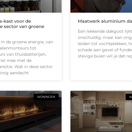
-kast voor de
Maatwerk aluminium d
e sector van groene
Een lekkende dakgoot lijk
onschuldig, maar kan on
 in de groene energie, van
leiden tot vochtplekken, h
elenmonteurs tot
schade aan gevel of funder
urs van thuisbatterijen,
stevige buien wil je dat r
nel mee met de
ansitie. Wat in deze sector
inig aandacht
WONINGEN
A