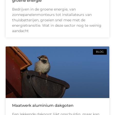
groene energie
Bedrijven in de groene energie, van
zonnepanelenmonteurs tot installateurs van
thuisbatterijen, groeien snel mee met de
energietransitie. Wat in deze sector nog te weinig
aandacht
BLOG
Maatwerk aluminium dakgoten
Een lekkende dakgoot lijkt onschuldig, maar kan