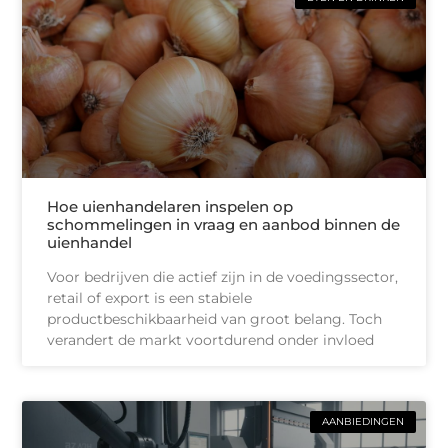
Hoe uienhandelaren inspelen op
schommelingen in vraag en aanbod binnen de
uienhandel
Voor bedrijven die actief zijn in de voedingssector,
retail of export is een stabiele
productbeschikbaarheid van groot belang. Toch
verandert de markt voortdurend onder invloed
AANBIEDINGEN