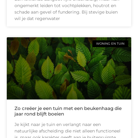
ongemerkt leiden tot vochtplekken, houtrot en
schade aan gevel of fundering. Bij stevige buien
wil je dat regenwater
WONING EN TUIN
Zo creëer je een tuin met een beukenhaag die
jaar rond blijft boeien
Je kijkt naar je tuin en verlangt naar een
natuurlijke afscheiding die niet alleen functioneel
is, maar ook karakter geeft aan je buitenruimte.