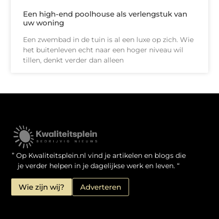
Een high-end poolhouse als verlengstuk van
uw woning
Een zwembad in de tuin is al een luxe op zich. Wie
het buitenleven echt naar een hoger niveau wil
tillen, denkt verder dan alleen
Kwaliteit Backlinks Kopen: Zo Doe Jij Het Verstandig
Linkbuilding geld verdienen: je kansen als website-eigenaar
” Op Kwaliteitsplein.nl vind je artikelen en blogs die
je verder helpen in je dagelijkse werk en leven. “
Wie zijn wij?
Adverteren