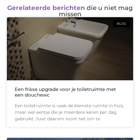
Gerelateerde berichten
die u niet mag
missen
BLOG
Een frisse upgrade voor je toiletruimte met
een douchewc
Een toiletruimte is vaak de kleinste ruimte in huis,
maar wel eentje die je meerdere keren per dag
gebruikt. Juist daarom loont het om te