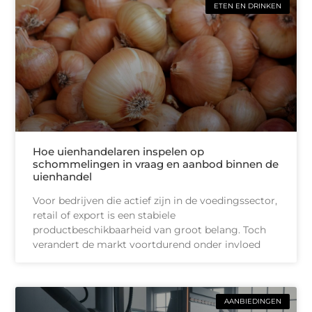
ETEN EN DRINKEN
Hoe uienhandelaren inspelen op
schommelingen in vraag en aanbod binnen de
uienhandel
Voor bedrijven die actief zijn in de voedingssector,
retail of export is een stabiele
productbeschikbaarheid van groot belang. Toch
verandert de markt voortdurend onder invloed
AANBIEDINGEN