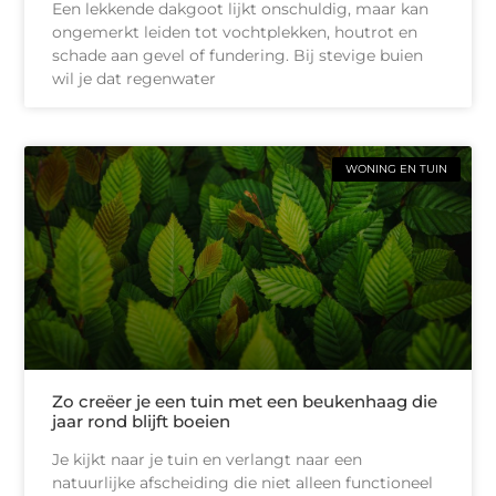
Een lekkende dakgoot lijkt onschuldig, maar kan
ongemerkt leiden tot vochtplekken, houtrot en
schade aan gevel of fundering. Bij stevige buien
wil je dat regenwater
WONING EN TUIN
Zo creëer je een tuin met een beukenhaag die
jaar rond blijft boeien
Je kijkt naar je tuin en verlangt naar een
natuurlijke afscheiding die niet alleen functioneel