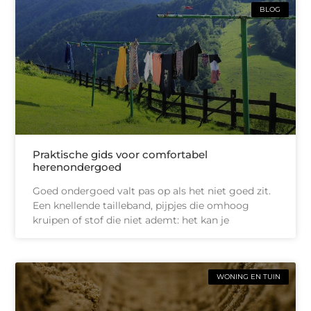
BLOG
Praktische gids voor comfortabel
herenondergoed
Goed ondergoed valt pas op als het niet goed zit.
Een knellende tailleband, pijpjes die omhoog
kruipen of stof die niet ademt: het kan je
WONING EN TUIN