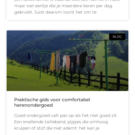
maar wel eentje die je meerdere keren per dag
gebruikt. Juist daarom loont het om te
BLOG
Praktische gids voor comfortabel
herenondergoed
Goed ondergoed valt pas op als het niet goed zit.
Een knellende tailleband, pijpjes die omhoog
kruipen of stof die niet ademt: het kan je