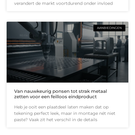
verandert de markt voortdurend onder invloed
AANBIEDINGEN
Van nauwkeurig ponsen tot strak metaal
zetten voor een feilloos eindproduct
Heb je ooit een plaatdeel laten maken dat op
tekening perfect leek, maar in montage nét niet
paste? Vaak zit het verschil in de details