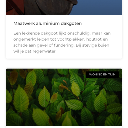
Maatwerk aluminium dakgoten
Een lekkende dakgoot lijkt onschuldig, maar kan
ongemerkt leiden tot vochtplekken, houtrot en
schade aan gevel of fundering. Bij stevige buien
wil je dat regenwater
WONING EN TUIN