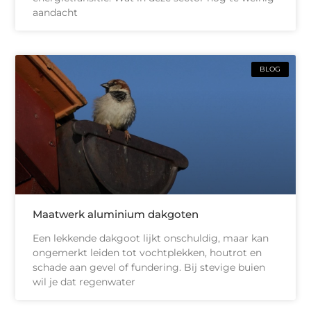
aandacht
BLOG
Maatwerk aluminium dakgoten
Een lekkende dakgoot lijkt onschuldig, maar kan
ongemerkt leiden tot vochtplekken, houtrot en
schade aan gevel of fundering. Bij stevige buien
wil je dat regenwater