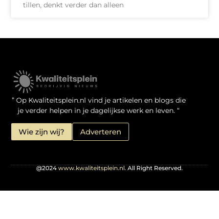
tillen, denkt verder dan alleen
Kwaliteit Backlinks Kopen: Zo Doe Jij Het Verstandig
Linkbuilding geld verdienen: je kansen als website-eigenaar
” Op Kwaliteitsplein.nl vind je artikelen en blogs die
je verder helpen in je dagelijkse werk en leven. “
Wie zijn wij?
Adverteren
@2024
www.kwaliteitsplein.nl.
All Right Reserved.