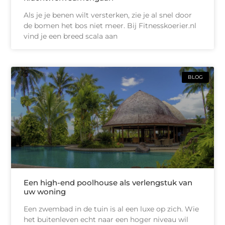
Als je je benen wilt versterken, zie je al snel door
de bomen het bos niet meer. Bij Fitnesskoerier.nl
vind je een breed scala aan
BLOG
Een high-end poolhouse als verlengstuk van
uw woning
Een zwembad in de tuin is al een luxe op zich. Wie
het buitenleven echt naar een hoger niveau wil