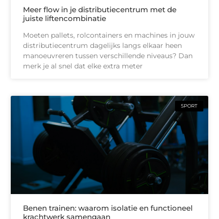
Meer flow in je distributiecentrum met de
juiste liftencombinatie
Moeten pallets, rolcontainers en machines in jouw
distributiecentrum dagelijks langs elkaar heen
manoeuvreren tussen verschillende niveaus? Dan
merk je al snel dat elke extra meter
SPORT
Benen trainen: waarom isolatie en functioneel
krachtwerk samengaan