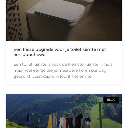
Een frisse upgrade voor je toiletruimte met
een douchewc
Een toiletruimte is vaak de kleinste ruimte in huis,
maar wel eentje die je meerdere keren per dag
gebruikt. Juist daarom loont het om te
BLOG