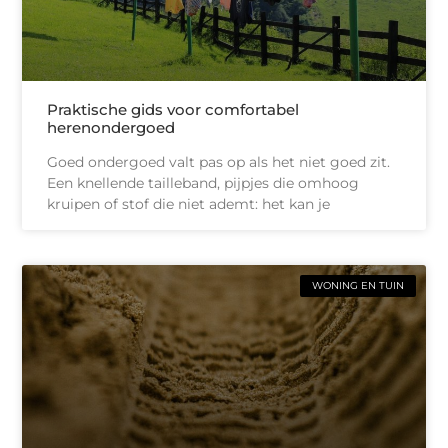
Praktische gids voor comfortabel
herenondergoed
Goed ondergoed valt pas op als het niet goed zit.
Een knellende tailleband, pijpjes die omhoog
kruipen of stof die niet ademt: het kan je
WONING EN TUIN