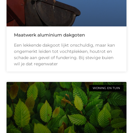
Maatwerk aluminium dakgoten
Een lekkende dakgoot lijkt onschuldig, maar kan
ongemerkt leiden tot vochtplekken, houtrot en
schade aan gevel of fundering. Bij stevige buien
wil je dat regenwater
WONING EN TUIN