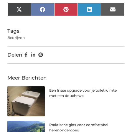
X
Facebook
Pinterest
LinkedIn
Email
(Twitter)
Tags:
Bedrijven
Delen:
Meer Berichten
Een frisse upgrade voor je toiletruimte
met een douchewc
Praktische gids voor comfortabel
herenondergoed