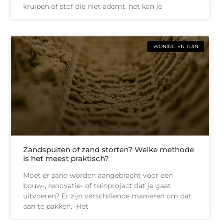
kruipen of stof die niet ademt: het kan je
WONING EN TUIN
Zandspuiten of zand storten? Welke methode
is het meest praktisch?
Moet er zand worden aangebracht voor een
bouw-, renovatie- of tuinproject dat je gaat
uitvoeren? Er zijn verschillende manieren om dat
aan te pakken. Het