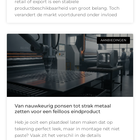
retail of export is een stabiele
productbeschikbaarheid van groot belang. Toch
verandert de markt voortdurend onder invloed
AANBIEDINGEN
Van nauwkeurig ponsen tot strak metaal
zetten voor een feilloos eindproduct
Heb je ooit een plaatdeel laten maken dat op
tekening perfect leek, maar in montage nét niet
paste? Vaak zit het verschil in de details