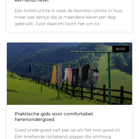
Een toiletruimte is vaak de kleinste ruimte in huis,
maar wel eentje die je meerdere keren per dag
gebruikt. Juist daarom loont het om te
BLOG
Praktische gids voor comfortabel
herenondergoed
Goed ondergoed valt pas op als het niet goed zit.
Een knellende tailleband, pijpjes die omhoog