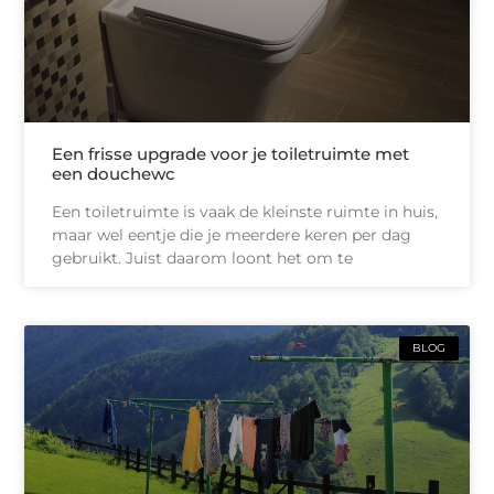
Een frisse upgrade voor je toiletruimte met
een douchewc
Een toiletruimte is vaak de kleinste ruimte in huis,
maar wel eentje die je meerdere keren per dag
gebruikt. Juist daarom loont het om te
BLOG