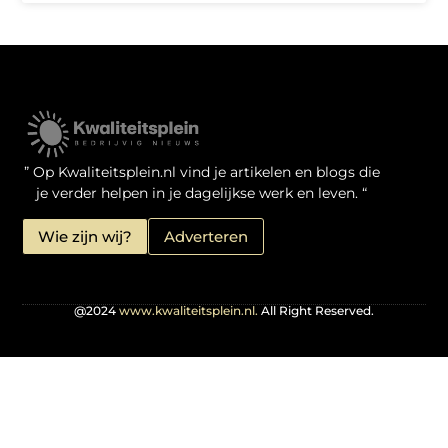
Kwaliteit Backlinks Kopen: Zo Doe Jij Het Verstandig
Linkbuilding geld verdienen: je kansen als website-eigenaar
” Op Kwaliteitsplein.nl vind je artikelen en blogs die
je verder helpen in je dagelijkse werk en leven. “
Wie zijn wij?
Adverteren
@2024
www.kwaliteitsplein.nl.
All Right Reserved.