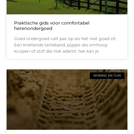
Praktische gids voor comfortabel
herenondergoed
Goed ondergoed valt pas op als het niet goed zit.
Een knellende tailleband, pijpjes die omhoog
kruipen of stof die niet ademt: het kan je
WONING EN TUIN