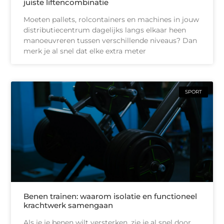
juiste liftencombinatie
Moeten pallets, rolcontainers en machines in jouw
distributiecentrum dagelijks langs elkaar heen
manoeuvreren tussen verschillende niveaus? Dan
merk je al snel dat elke extra meter
SPORT
Benen trainen: waarom isolatie en functioneel
krachtwerk samengaan
Als je je benen wilt versterken, zie je al snel door