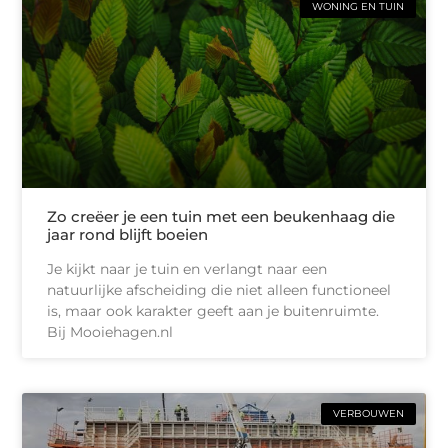
WONING EN TUIN
Zo creëer je een tuin met een beukenhaag die
jaar rond blijft boeien
Je kijkt naar je tuin en verlangt naar een
natuurlijke afscheiding die niet alleen functioneel
is, maar ook karakter geeft aan je buitenruimte.
Bij Mooiehagen.nl
VERBOUWEN