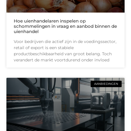
Hoe uienhandelaren inspelen op
schommelingen in vraag en aanbod binnen de
uienhandel
Voor bedrijven die actief zijn in de voedingssector,
retail of export is een stabiele
productbeschikbaarheid van groot belang. Toch
verandert de markt voortdurend onder invloed
AANBIEDINGEN