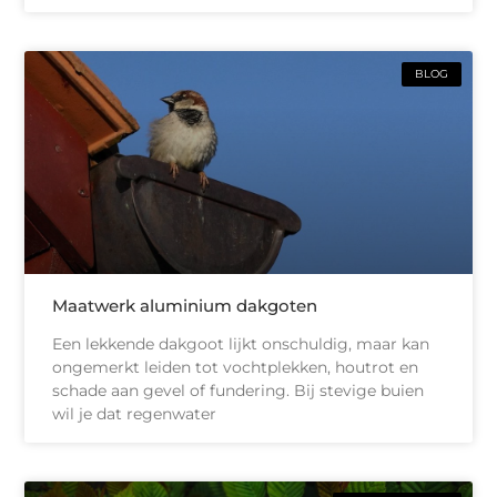
BLOG
Maatwerk aluminium dakgoten
Een lekkende dakgoot lijkt onschuldig, maar kan
ongemerkt leiden tot vochtplekken, houtrot en
schade aan gevel of fundering. Bij stevige buien
wil je dat regenwater