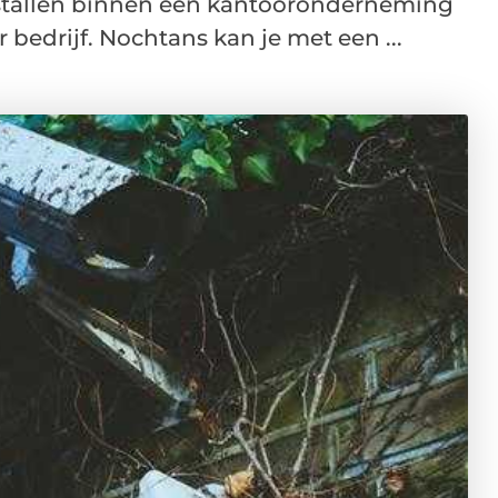
fstallen binnen een kantooronderneming
 bedrijf. Nochtans kan je met een ...