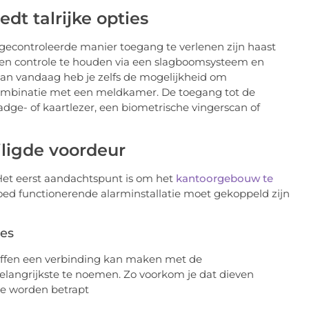
dt talrijke opties
econtroleerde manier toegang te verlenen zijn haast
r een controle te houden via een slagboomsysteem en
 van vandaag heb je zelfs de mogelijkheid om
 combinatie met een meldkamer. De toegang tot de
ge- of kaartlezer, een biometrische vingerscan of
iligde voordeur
 Het eerst aandachtspunt is om het
kantoorgebouw te
ed functionerende alarminstallatie moet gekoppeld zijn
ies
chaffen een verbinding kan maken met de
elangrijkste te noemen. Zo voorkom je dat dieven
te worden betrapt