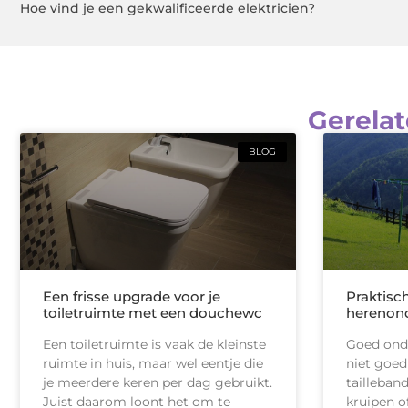
Hoe vind je een gekwalificeerde elektricien?
Gerelat
BLOG
Een frisse upgrade voor je
Praktisc
toiletruimte met een douchewc
herenon
Een toiletruimte is vaak de kleinste
Goed onde
ruimte in huis, maar wel eentje die
niet goed
je meerdere keren per dag gebruikt.
tailleban
Juist daarom loont het om te
kruipen of