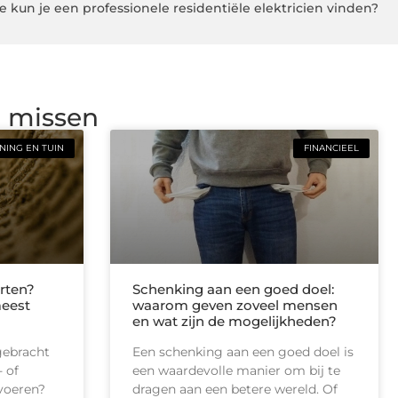
e kun je een professionele residentiële elektricien vinden?
g missen
ING EN TUIN
FINANCIEEL
rten?
Schenking aan een goed doel:
meest
waarom geven zoveel mensen
en wat zijn de mogelijkheden?
gebracht
Een schenking aan een goed doel is
 of
een waardevolle manier om bij te
tvoeren?
dragen aan een betere wereld. Of