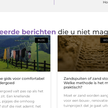
Ho
eerde berichten
die u niet ma
BLOG
WON
he gids voor comfortabel
Zandspuiten of zand sto
dergoed
Welke methode is het 
praktisch?
rgoed valt pas op als het
Moet er zand worden aan
 zit. Een knellende
voor een bouw-, renovatie-
d, pijpjes die omhoog
tuinproject dat je gaat ui
 stof die niet ademt: het