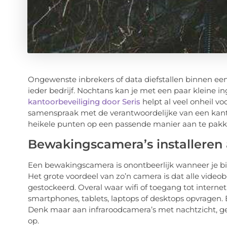
Ongewenste inbrekers of data diefstallen binnen ee
ieder bedrijf. Nochtans kan je met een paar kleine i
kantoorbeveiliging door Seris
helpt al veel onheil v
samenspraak met de verantwoordelijke van een kanto
heikele punten op een passende manier aan te pakk
Bewakingscamera’s installeren 
Een bewakingscamera is onontbeerlijk wanneer je b
Het grote voordeel van zo’n camera is dat alle video
gestockeerd. Overal waar wifi of toegang tot internet
smartphones, tablets, laptops of desktops opvragen
Denk maar aan infraroodcamera’s met nachtzicht, g
op.