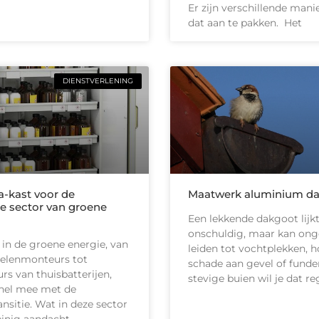
Er zijn verschillende man
dat aan te pakken. Het
DIENSTVERLENING
-kast voor de
Maatwerk aluminium d
e sector van groene
Een lekkende dakgoot lijk
onschuldig, maar kan on
 in de groene energie, van
leiden tot vochtplekken, h
elenmonteurs tot
schade aan gevel of funder
urs van thuisbatterijen,
stevige buien wil je dat r
nel mee met de
ansitie. Wat in deze sector