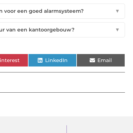
en voor een goed alarmsysteem?
▼
deur van een kantoorgebouw?
▼
interest
LinkedIn
Email