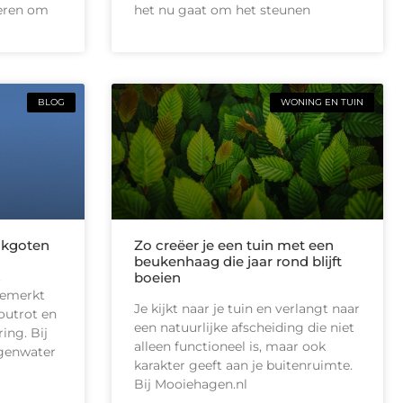
ieren om
het nu gaat om het steunen
BLOG
WONING EN TUIN
akgoten
Zo creëer je een tuin met een
beukenhaag die jaar rond blijft
t
boeien
gemerkt
Je kijkt naar je tuin en verlangt naar
outrot en
een natuurlijke afscheiding die niet
ing. Bij
alleen functioneel is, maar ook
egenwater
karakter geeft aan je buitenruimte.
Bij Mooiehagen.nl