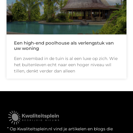
Een high-end poolhouse als verlengstuk van
uw woning
Een zwembad in de tuin is al een luxe op zich. Wie
het buitenleven echt naar een hoger niveau wil
tillen, denkt verder dan alleen
Kwaliteit Backlinks Kopen: Zo Doe Jij Het Verstandig
Linkbuilding geld verdienen: je kansen als website-eigenaar
” Op Kwaliteitsplein.nl vind je artikelen en blogs die