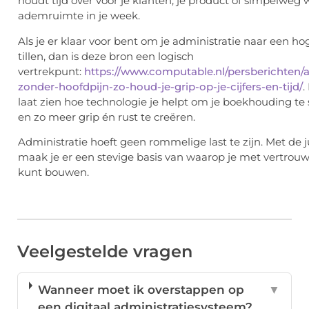
houdt tijd over voor je klanten, je product of simpelweg
ademruimte in je week.
Als je er klaar voor bent om je administratie naar een ho
tillen, dan is deze bron een logisch
vertrekpunt:
https://www.computable.nl/persberichten/a
zonder-hoofdpijn-zo-houd-je-grip-op-je-cijfers-en-tijd/
.
laat zien hoe technologie je helpt om je boekhouding te
en zo meer grip én rust te creëren.
Administratie hoeft geen rommelige last te zijn. Met de 
maak je er een stevige basis van waarop je met vertrou
kunt bouwen.
Veelgestelde vragen
Wanneer moet ik overstappen op
▼
een digitaal administratiesysteem?