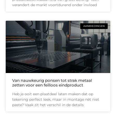
verandert de markt voortdurend onder invloed
AANBIEDINGEN
Van nauwkeurig ponsen tot strak metaal
zetten voor een feilloos eindproduct
Heb je ooit een plaatdeel laten maken dat op
tekening perfect leek, maar in montage nét niet
paste? Vaak zit het verschil in de details