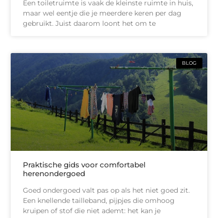
Een toiletruimte is vaak de kleinste ruimte in huis,
maar wel eentje die je meerdere keren per dag
gebruikt. Juist daarom loont het om te
BLOG
Praktische gids voor comfortabel
herenondergoed
Goed ondergoed valt pas op als het niet goed zit.
Een knellende tailleband, pijpjes die omhoog
kruipen of stof die niet ademt: het kan je