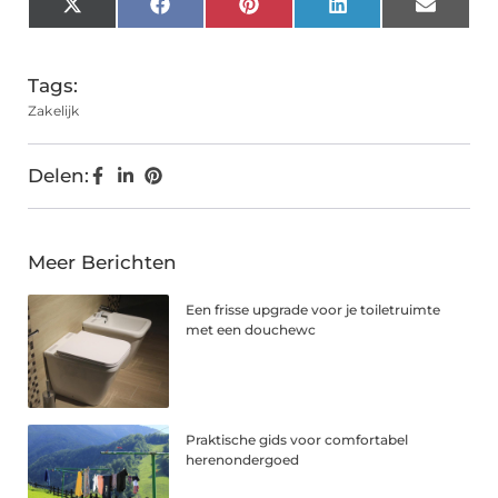
X
Facebook
Pinterest
LinkedIn
Email
(Twitter)
Tags:
Zakelijk
Delen:
Meer Berichten
Een frisse upgrade voor je toiletruimte
met een douchewc
Praktische gids voor comfortabel
herenondergoed