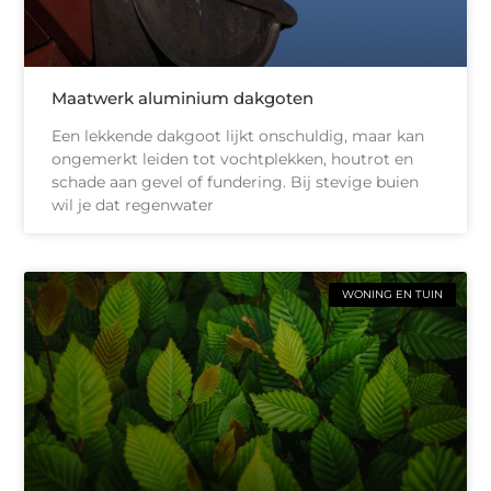
Maatwerk aluminium dakgoten
Een lekkende dakgoot lijkt onschuldig, maar kan
ongemerkt leiden tot vochtplekken, houtrot en
schade aan gevel of fundering. Bij stevige buien
wil je dat regenwater
WONING EN TUIN