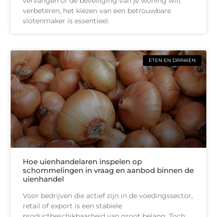
vervangen of de beveiliging van je woning wilt
verbeteren, het kiezen van een betrouwbare
slotenmaker is essentieel.
ETEN EN DRINKEN
Hoe uienhandelaren inspelen op
schommelingen in vraag en aanbod binnen de
uienhandel
Voor bedrijven die actief zijn in de voedingssector,
retail of export is een stabiele
productbeschikbaarheid van groot belang. Toch