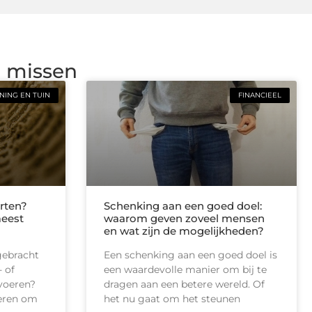
g missen
ING EN TUIN
FINANCIEEL
rten?
Schenking aan een goed doel:
meest
waarom geven zoveel mensen
en wat zijn de mogelijkheden?
gebracht
Een schenking aan een goed doel is
 of
een waardevolle manier om bij te
tvoeren?
dragen aan een betere wereld. Of
ieren om
het nu gaat om het steunen