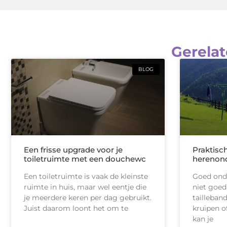
Gerelat
BLOG
Een frisse upgrade voor je
Praktisc
toiletruimte met een douchewc
herenon
Een toiletruimte is vaak de kleinste
Goed onde
ruimte in huis, maar wel eentje die
niet goed
je meerdere keren per dag gebruikt.
tailleban
Juist daarom loont het om te
kruipen of
kan je