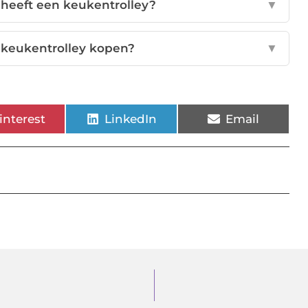
heeft een keukentrolley?
▼
 keukentrolley kopen?
▼
interest
LinkedIn
Email