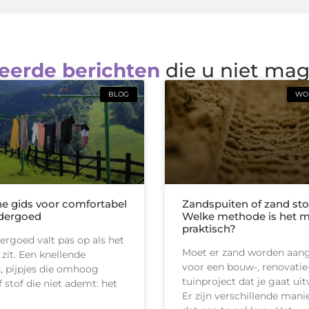
eerde berichten
die u niet ma
BLOG
WON
he gids voor comfortabel
Zandspuiten of zand sto
dergoed
Welke methode is het 
praktisch?
rgoed valt pas op als het
Moet er zand worden aan
 zit. Een knellende
voor een bouw-, renovatie-
d, pijpjes die omhoog
tuinproject dat je gaat ui
 stof die niet ademt: het
Er zijn verschillende man