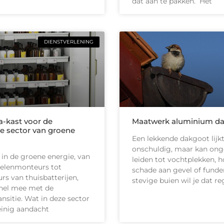
dat aan te pakken. Het
DIENSTVERLENING
-kast voor de
Maatwerk aluminium d
e sector van groene
Een lekkende dakgoot lijk
onschuldig, maar kan on
 in de groene energie, van
leiden tot vochtplekken, h
elenmonteurs tot
schade aan gevel of funder
urs van thuisbatterijen,
stevige buien wil je dat r
nel mee met de
ansitie. Wat in deze sector
inig aandacht