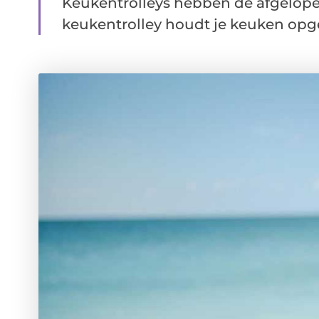
Keukentrolleys hebben de afgelope
keukentrolley houdt je keuken opger