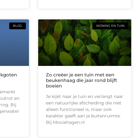
BLOG
WONING EN TUIN
akgoten
Zo creëer je een tuin met een
beukenhaag die jaar rond blijft
t
boeien
gemerkt
Je kijkt naar je tuin en verlangt naar
outrot en
een natuurlijke afscheiding die niet
ing. Bij
alleen functioneel is, maar ook
egenwater
karakter geeft aan je buitenruimte.
Bij Mooiehagen.nl