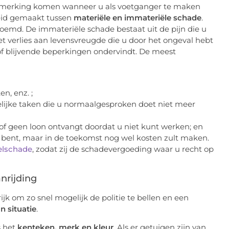
aanmerking komen wanneer u als voetganger te maken
eid gemaakt tussen
materiële en immateriële schade
.
emd. De immateriële schade bestaat uit de pijn die u
et verlies aan levensvreugde die u door het ongeval hebt
t of blijvende beperkingen ondervindt. De meest
en, enz. ;
elijke taken die u normaalgesproken doet niet meer
f geen loon ontvangt doordat u niet kunt werken; en
 bent, maar in de toekomst nog wel kosten zult maken.
elschade
, zodat zij de schadevergoeding waar u recht op
nrijding
rijk om zo snel mogelijk de politie te bellen en een
n situatie
.
s het
kenteken, merk en kleur
. Als er getuigen zijn van