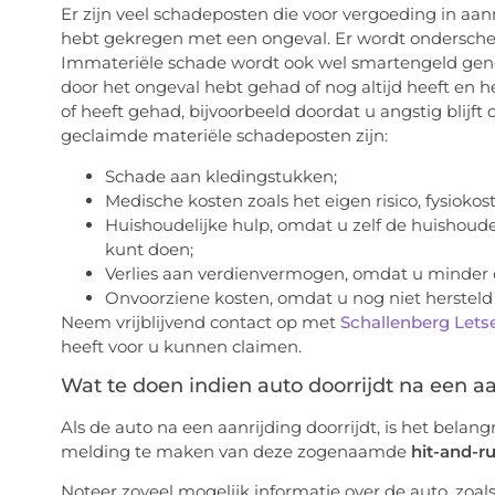
Er zijn veel schadeposten die voor vergoeding in 
hebt gekregen met een ongeval. Er wordt ondersch
Immateriële schade wordt ook wel smartengeld geno
door het ongeval hebt gehad of nog altijd heeft en h
of heeft gehad, bijvoorbeeld doordat u angstig blijf
geclaimde materiële schadeposten zijn:
Schade aan kledingstukken;
Medische kosten zoals het eigen risico, fysiokost
Huishoudelijke hulp, omdat u zelf de huishoud
kunt doen;
Verlies aan verdienvermogen, omdat u minder o
Onvoorziene kosten, omdat u nog niet hersteld
Neem vrijblijvend contact op met
Schallenberg Lets
heeft voor u kunnen claimen.
Wat te doen indien auto doorrijdt na een aa
Als de auto na een aanrijding doorrijdt, is het belang
melding te maken van deze zogenaamde
hit-and-ru
Noteer zoveel mogelijk informatie over de auto, zoal