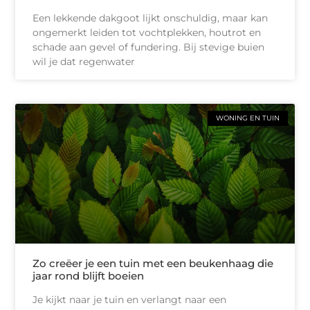
Een lekkende dakgoot lijkt onschuldig, maar kan
ongemerkt leiden tot vochtplekken, houtrot en
schade aan gevel of fundering. Bij stevige buien
wil je dat regenwater
WONING EN TUIN
Zo creëer je een tuin met een beukenhaag die
jaar rond blijft boeien
Je kijkt naar je tuin en verlangt naar een