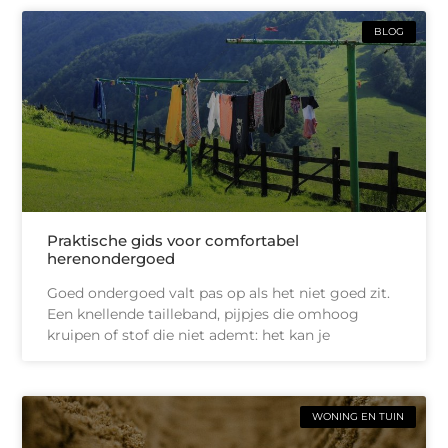
BLOG
Praktische gids voor comfortabel
herenondergoed
Goed ondergoed valt pas op als het niet goed zit.
Een knellende tailleband, pijpjes die omhoog
kruipen of stof die niet ademt: het kan je
WONING EN TUIN