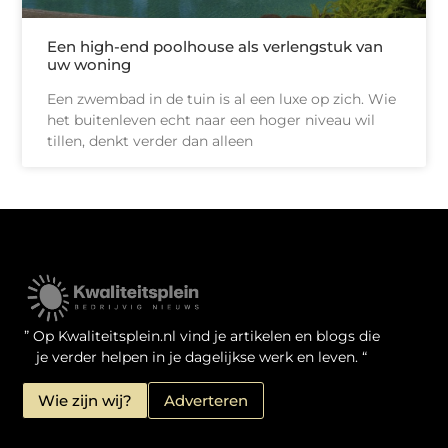
Een high-end poolhouse als verlengstuk van
uw woning
Een zwembad in de tuin is al een luxe op zich. Wie
het buitenleven echt naar een hoger niveau wil
tillen, denkt verder dan alleen
Kwaliteit Backlinks Kopen: Zo Doe Jij Het Verstandig
Linkbuilding geld verdienen: je kansen als website-eigenaar
” Op Kwaliteitsplein.nl vind je artikelen en blogs die
je verder helpen in je dagelijkse werk en leven. “
Wie zijn wij?
Adverteren