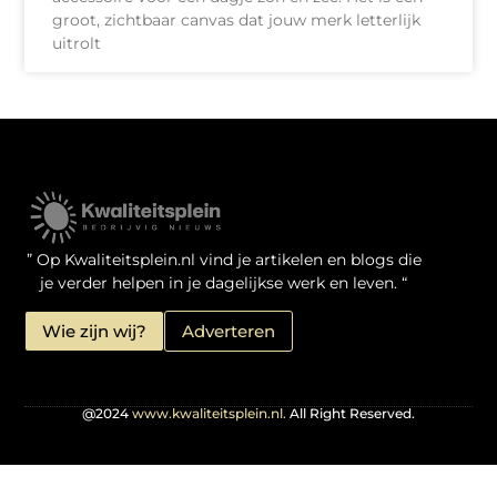
groot, zichtbaar canvas dat jouw merk letterlijk
uitrolt
Kwaliteit Backlinks Kopen: Zo Doe Jij Het Verstandig
Linkbuilding geld verdienen: je kansen als website-eigenaar
” Op Kwaliteitsplein.nl vind je artikelen en blogs die
je verder helpen in je dagelijkse werk en leven. “
Wie zijn wij?
Adverteren
@2024
www.kwaliteitsplein.nl.
All Right Reserved.