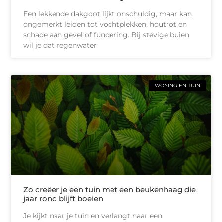
Een lekkende dakgoot lijkt onschuldig, maar kan
ongemerkt leiden tot vochtplekken, houtrot en
schade aan gevel of fundering. Bij stevige buien
wil je dat regenwater
WONING EN TUIN
Zo creëer je een tuin met een beukenhaag die
jaar rond blijft boeien
Je kijkt naar je tuin en verlangt naar een