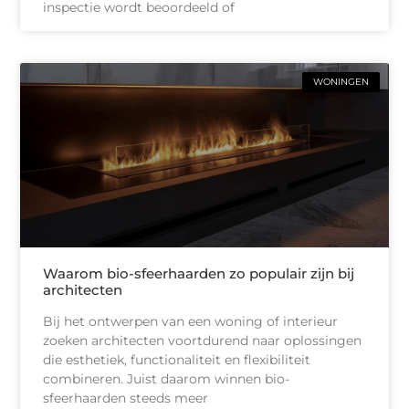
inspectie wordt beoordeeld of
WONINGEN
Waarom bio-sfeerhaarden zo populair zijn bij
architecten
Bij het ontwerpen van een woning of interieur
zoeken architecten voortdurend naar oplossingen
die esthetiek, functionaliteit en flexibiliteit
combineren. Juist daarom winnen bio-
sfeerhaarden steeds meer