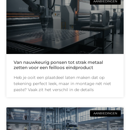
AANBIEDINGEN
Van nauwkeurig ponsen tot strak metaal
zetten voor een feilloos eindproduct
Heb je ooit een plaatdeel laten maken dat op
tekening perfect leek, maar in montage nét niet
paste? Vaak zit het verschil in de details
AANBIEDINGEN