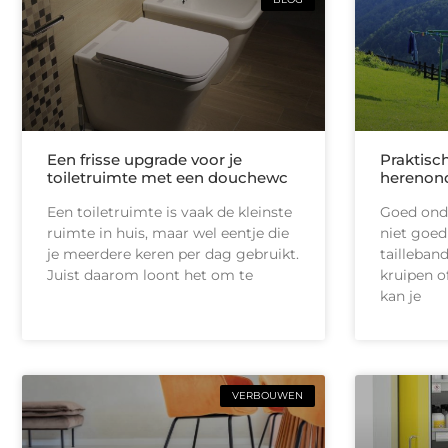
Een frisse upgrade voor je
Praktisc
toiletruimte met een douchewc
herenon
Een toiletruimte is vaak de kleinste
Goed onde
ruimte in huis, maar wel eentje die
niet goed
je meerdere keren per dag gebruikt.
tailleban
Juist daarom loont het om te
kruipen of
kan je
VERBOUWEN