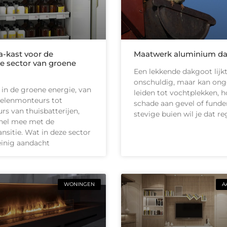
-kast voor de
Maatwerk aluminium d
e sector van groene
Een lekkende dakgoot lijk
onschuldig, maar kan on
 in de groene energie, van
leiden tot vochtplekken, h
elenmonteurs tot
schade aan gevel of funder
urs van thuisbatterijen,
stevige buien wil je dat r
nel mee met de
ansitie. Wat in deze sector
inig aandacht
WONINGEN
A