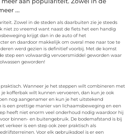
s meer aan populariteit. Zowel in de
eer ...
iteit. Zowel in de steden als daarbuiten zie je steeds
k niet zo vreemd want naast de fiets het een handig
msbeweging krijgt dan in de auto of het
ter en daardoor makkelijk om overal mee naar toe te
deren werd gezien is definitief voorbij. Met de komst
s de step een volwaardig vervoersmiddel geworden waar
volwassen geworden!
tep praktisch. Wanneer je het steppen wilt combineren met
 je kofferbak wilt kunnen vervoeren, dan kun je ook
ppen nog aangenamer en kun je het uitstekend
 is een prettige manier van lichaamsbeweging en een
ep heeft niet enorm veel onderhoud nodig waardoor hij
 voor binnen- en buitengebruik. De bodemafstand is bij
t verkeer is een step ook zeer praktisch als
rijfsterreinen. Voor elk gebruiksdoel is er een