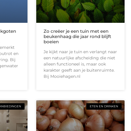
akgoten
Zo creëer je een tuin met een
beukenhaag die jaar rond blijft
t
boeien
gemerkt
Je kijkt naar je tuin en verlangt naar
outrot en
een natuurlijke afscheiding die niet
ing. Bij
alleen functioneel is, maar ook
egenwater
karakter geeft aan je buitenruimte.
Bij Mooiehagen.nl
ANBIEDINGEN
ETEN EN DRINKEN