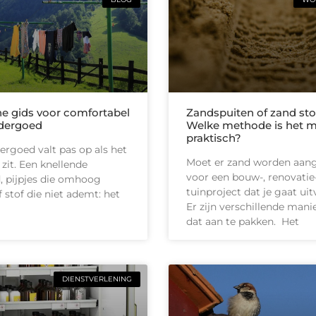
he gids voor comfortabel
Zandspuiten of zand sto
dergoed
Welke methode is het 
praktisch?
rgoed valt pas op als het
Moet er zand worden aan
 zit. Een knellende
voor een bouw-, renovatie-
d, pijpjes die omhoog
tuinproject dat je gaat ui
 stof die niet ademt: het
Er zijn verschillende man
dat aan te pakken. Het
DIENSTVERLENING