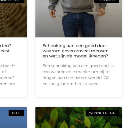
rten?
Schenking aan een goed doel:
meest
waarom geven zoveel mensen
en wat zijn de mogelijkheden?
gebracht
Een schenking aan een goed doel is
 of
een waardevolle manier om bij te
tvoeren?
dragen aan een betere wereld. Of
ieren om
het nu gaat om het steunen
BLOG
WONING EN TUIN