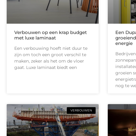
Verbouwen op een krap budget
Een Dupa
met luxe laminaat
groeiend
energie
Een verbouwing hoeft niet duur te
Bedrijven
zijn om toch een groot verschil te
zonnepan
maken, zeker als het om de vloer
installate
gaat. Luxe laminaat biedt een
groeien s
energietr
nog te we
VERBOUWEN