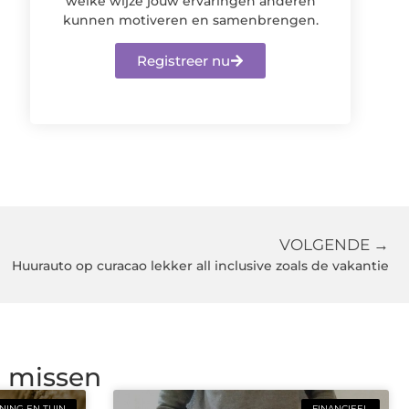
welke wijze jouw ervaringen anderen
kunnen motiveren en samenbrengen.
Registreer nu
VOLGENDE →
Huurauto op curacao lekker all inclusive zoals de vakantie
g missen
ING EN TUIN
FINANCIEEL