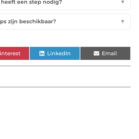
heeft een step nodig?
▼
ps zijn beschikbaar?
▼
interest
LinkedIn
Email