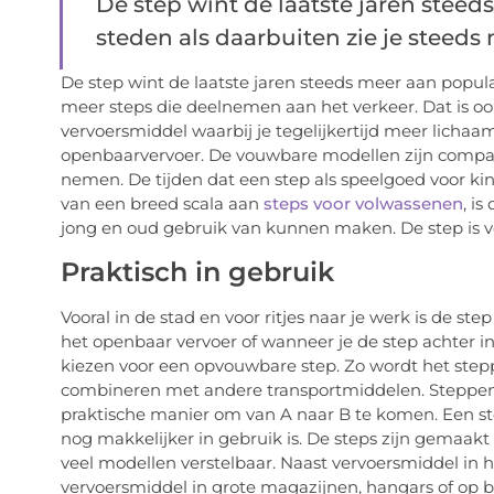
De step wint de laatste jaren steed
steden als daarbuiten zie je steeds m
De step wint de laatste jaren steeds meer aan popular
meer steps die deelnemen aan het verkeer. Dat is oo
vervoersmiddel waarbij je tegelijkertijd meer lichaa
openbaarvervoer. De vouwbare modellen zijn compac
nemen. De tijden dat een step als speelgoed voor kin
van een breed scala aan
steps voor volwassenen
, i
jong en oud gebruik van kunnen maken. De step is 
Praktisch in gebruik
Vooral in de stad en voor ritjes naar je werk is de s
het openbaar vervoer of wanneer je de step achter in
kiezen voor een opvouwbare step. Zo wordt het ste
combineren met andere transportmiddelen. Steppen
praktische manier om van A naar B te komen. Een st
nog makkelijker in gebruik is. De steps zijn gemaakt
veel modellen verstelbaar. Naast vervoersmiddel in he
vervoersmiddel in grote magazijnen, hangars of op bed