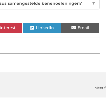
versus samengestelde benenoefeningen?
▼
interest
LinkedIn
Email
Meer f