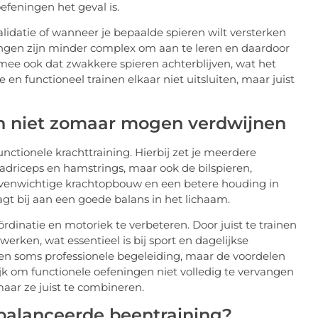
efeningen het geval is.
alidatie of wanneer je bepaalde spieren wilt versterken
ningen zijn minder complex om aan te leren en daardoor
rmee ook dat zwakkere spieren achterblijven, wat het
ie en functioneel trainen elkaar niet uitsluiten, maar juist
n niet zomaar mogen verdwijnen
ctionele krachttraining. Hierbij zet je meerdere
uadriceps en hamstrings, maar ook de bilspieren,
n evenwichtige krachtopbouw en een betere houding in
agt bij aan een goede balans in het lichaam.
inatie en motoriek te verbeteren. Door juist te trainen
erken, wat essentieel is bij sport en dagelijkse
g en soms professionele begeleiding, maar de voordelen
ijk om functionele oefeningen niet volledig te vervangen
maar ze juist te combineren.
ebalanceerde beentraining?