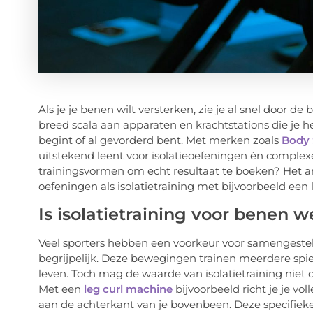
Als je je benen wilt versterken, zie je al snel door de
breed scala aan apparaten en krachtstations die je hel
begint of al gevorderd bent. Met merken zoals
Body 
uitstekend leent voor isolatieoefeningen én comple
trainingsvormen om echt resultaat te boeken? Het an
oefeningen als isolatietraining met bijvoorbeeld een 
Is isolatietraining voor benen we
Veel sporters hebben een voorkeur voor samengesteld
begrijpelijk. Deze bewegingen trainen meerdere spier
leven. Toch mag de waarde van isolatietraining niet
Met een
leg curl machine
bijvoorbeeld richt je je vo
aan de achterkant van je bovenbeen. Deze specifieke