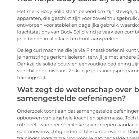
Het merk Body Solid staat bekend om zijn stevige, d
apparaten, die geschikt zijn voor zowel thuisgebrui
ontworpen voor stabiel en dagelijks gebruik, waardoor
krachtstations van Body Solid vind je vaak een comb
je je benen in alle facetten kunt aanspreken.
De leg curl machine die je via Fitnesskoerier.nl kunt v
je hamstrings gericht isoleren, terwijl je met andere
Dankzij de solide bouw en eenvoudige bediening zijn
verschillende niveaus. Zo kun je je trainingsprogra
trainingsstijl.
Wat zegt de wetenschap over be
samengestelde oefeningen?
Onderzoek toont aan dat samengestelde oefeningen zoa
opbouwen van algehele kracht en spiermassa. Toch lat
rol speelt wanneer specifieke spiergroepen aandacht
spieronevenwichtigheden of blessurepreventie. Door 
trainingsprogramma, voorkom je dat bepaalde spieren