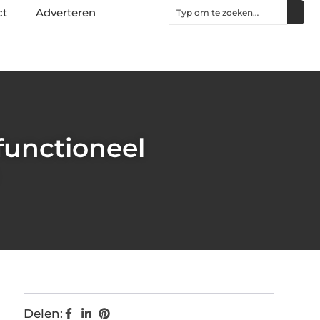
ct
Adverteren
functioneel
Delen: