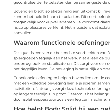
gecontroleerder te belasten dan bij samengestelde o
Bovendien biedt isolatietraining een uitkomst bij rev
zonder het hele lichaam te belasten. Dit soort oefe
toegankelijk voor vrijwel iedereen. Je voorkomt daa
risico op blessures verkleint. Het mooiste is dat isolat
aanvullen.
Waarom functionele oefeninge
De squat is een van de bekendste voorbeelden van fun
spiergroepen tegelijk aan het werk, niet alleen de q
onderrug, buik en stabilisatoren. Dit zorgt voor ee
het dagelijks leven. De beweging is natuurlijk en dra
Functionele oefeningen helpen bovendien om de coörd
met een volledige beweging leer je je spieren samenw
activiteiten. Natuurlijk vergt deze techniek oefenin
op langere termijn zijn groot. Daarom is het belangr
door isolatieapparatuur zoals een leg curl machine, 
Hoe helpt Body Solid bij een g