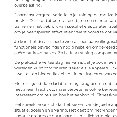
overbelasting.
Daarnaast vergroot variatie in je training de motiva
prikkel. Dit leidt tot betere resultaten en minder ka
trainen en het gebruik van specifieke apparaten, zoa
om je beenspieren effectief en verantwoord te ontwi
Je kunt het dus het beste zien als een aanvulling: iso
functionele bewegingen nodig hebt, en omgekeerd z
coördinatie en balans. Zo blijft je training compleet e
De praktische vertaalslag hiervan is dat je ook in e
werelden kunt combineren, zeker als je apparatuur v
kwaliteit en bieden flexibiliteit in het inrichten va
Met een goed doordacht trainingsprogramma dat zowel
niet alleen kracht op, maar verbeter je ook je bewegi
interessant om te zien hoe het aanbod bij Fitnesskoeri
Het spreekt voor zich dat het kiezen van de juiste ap
situatie, doelen en ervaring. Het gaat om het vinden 
zodat je progressie duurzaam is en je lichaam niet o