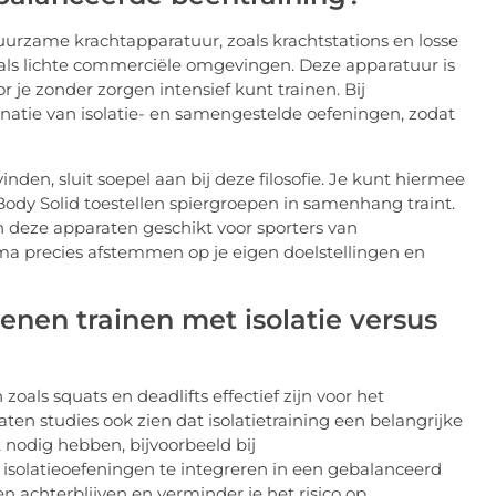
uurzame krachtapparatuur, zoals krachtstations en losse
k als lichte commerciële omgevingen. Deze apparatuur is
 je zonder zorgen intensief kunt trainen. Bij
inatie van isolatie- en samengestelde oefeningen, zodat
inden, sluit soepel aan bij deze filosofie. Je kunt hiermee
 Body Solid toestellen spiergroepen in samenhang traint.
 deze apparaten geschikt voor sporters van
mma precies afstemmen op je eigen doelstellingen en
nen trainen met isolatie versus
ls squats en deadlifts effectief zijn voor het
en studies ook zien dat isolatietraining een belangrijke
 nodig hebben, bijvoorbeeld bij
isolatieoefeningen te integreren in een gebalanceerd
 achterblijven en verminder je het risico op