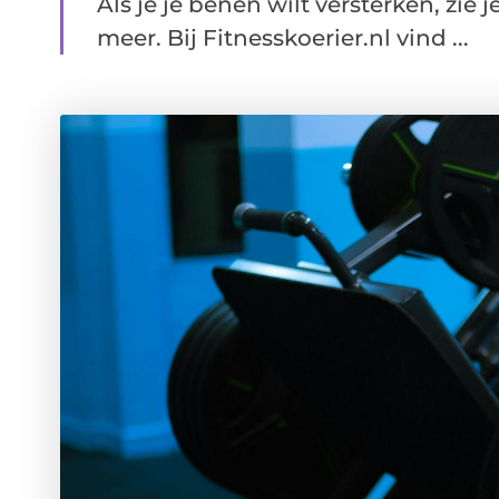
Als je je benen wilt versterken, zie
meer. Bij Fitnesskoerier.nl vind ...