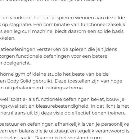
tie en voorkomt het dat je spieren wennen aan dezelfde
ns op stagnatie. Een combinatie van functioneel zakelijk
ls een leg curl machine, biedt daarom een solide basis
kkelen.
latieoefeningen versterken de spieren die je tijdens
orgen functionele oefeningen voor een betere
n doelgericht.
en home gym of kleine studio het beste van beide
an Body Solid gebruikt. Deze toestellen zijn van hoge
n een uitgebalanceerd trainingsschema.
 isolatie- als functionele oefeningen bevat, bouw je
ngskwaliteit en blessurebestendigheid. In dat licht is het
er.nl aansluit bij deze visie op effectief benen trainen.
paratuur en oefeningen afhankelijk is van je persoonlijke
van een balans die je uitdaagt en tegelijk verantwoord is,
verbelast raakt. Daarom is het verstandig om