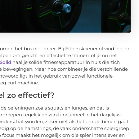
 bomen het bos niet meer. Bij Fitnesskoerier.nl vind je een
pen om gericht en effectief te trainen, of je nu net
Solid
haal je solide fitnessapparatuur in huis die zich
xe bewegingen. Maar hoe combineer je die verschillende
twoord ligt in het gebruik van zowel functionele
leg curl machine.
l zo effectief?
e oefeningen zoals squats en lunges, en dat is
groepen tegelijk en zijn functioneel in het dagelijks
 onderschat worden, zeker niet als het om de benen gaat.
lledig op de hamstrings, de vaak onderschatte spiergroep
 focus maakt het mogelijk om die spier intensiever en