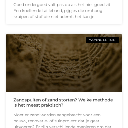
Goed ondergoed valt pas op als het niet goed zit.
Een knellende tailleband, pijpjes die omhoog
kruipen of stof die niet ademt: het kan je
WONING EN TUIN
Zandspuiten of zand storten? Welke methode
is het meest praktisch?
Moet er zand worden aangebracht voor een
bouw-, renovatie- of tuinproject dat je gaat
uitvoeren? Er zijn verschillende manieren om dat