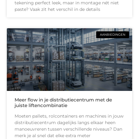
tekening perfect leek, maar in montage nét niet
paste? Vaak zit het verschil in de details
AANBIEDINGEN
Meer flow in je distributiecentrum met de
juiste liftencombinatie
Moeten pallets, rolcontainers en machines in jouw
distributiecentrum dagelijks langs elkaar heen
manoeuvreren tussen verschillende niveaus? Dan
merk je al snel dat elke extra meter