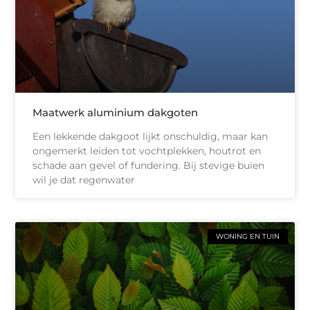
Maatwerk aluminium dakgoten
Een lekkende dakgoot lijkt onschuldig, maar kan
ongemerkt leiden tot vochtplekken, houtrot en
schade aan gevel of fundering. Bij stevige buien
wil je dat regenwater
WONING EN TUIN