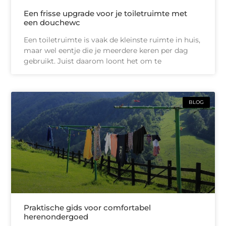
Een frisse upgrade voor je toiletruimte met
een douchewc
Een toiletruimte is vaak de kleinste ruimte in huis,
maar wel eentje die je meerdere keren per dag
gebruikt. Juist daarom loont het om te
BLOG
Praktische gids voor comfortabel
herenondergoed