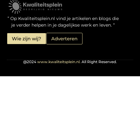
Kwaliteit Backlinks Kopen: Zo Doe Jij Het Verstandig
Linkbuilding geld verdienen: je kansen als website-eigenaar
” Op Kwaliteitsplein.nl vind je artikelen en blogs die
je verder helpen in je dagelijkse werk en leven. “
Wie zijn wij?
Adverteren
@2024
www.kwaliteitsplein.nl.
All Right Reserved.