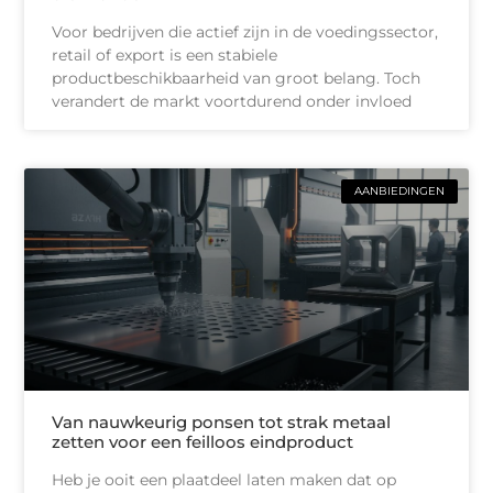
Voor bedrijven die actief zijn in de voedingssector,
retail of export is een stabiele
productbeschikbaarheid van groot belang. Toch
verandert de markt voortdurend onder invloed
AANBIEDINGEN
Van nauwkeurig ponsen tot strak metaal
zetten voor een feilloos eindproduct
Heb je ooit een plaatdeel laten maken dat op