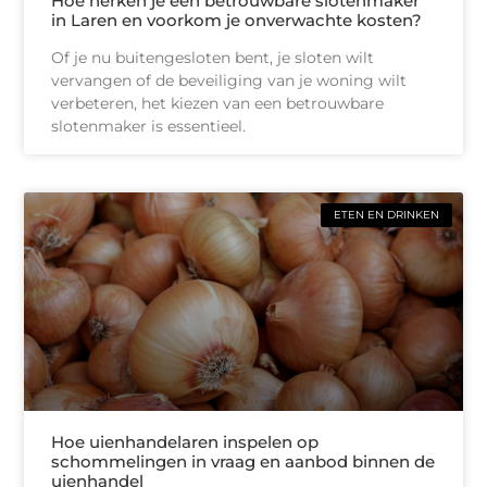
Hoe herken je een betrouwbare slotenmaker
in Laren en voorkom je onverwachte kosten?
Of je nu buitengesloten bent, je sloten wilt
vervangen of de beveiliging van je woning wilt
verbeteren, het kiezen van een betrouwbare
slotenmaker is essentieel.
ETEN EN DRINKEN
Hoe uienhandelaren inspelen op
schommelingen in vraag en aanbod binnen de
uienhandel