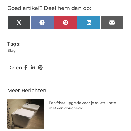
Goed artikel? Deel hem dan op:
X
Facebook
Pinterest
LinkedIn
Email
(Twitter)
Tags:
Blog
Delen:
Meer Berichten
Een frisse upgrade voor je toiletruimte
met een douchewc