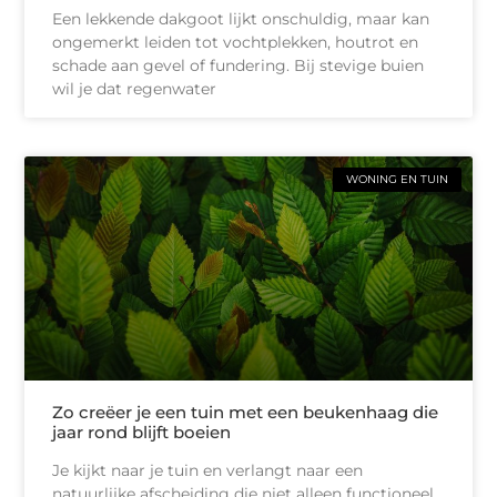
Een lekkende dakgoot lijkt onschuldig, maar kan
ongemerkt leiden tot vochtplekken, houtrot en
schade aan gevel of fundering. Bij stevige buien
wil je dat regenwater
WONING EN TUIN
Zo creëer je een tuin met een beukenhaag die
jaar rond blijft boeien
Je kijkt naar je tuin en verlangt naar een
natuurlijke afscheiding die niet alleen functioneel