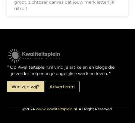
groot, zichtbaar canvas dat jouw merk letterlijk
uitrolt
Kwaliteit Backlinks Kopen: Zo Doe Jij Het Verstandig
Linkbuilding geld verdienen: je kansen als website-eigenaar
” Op Kwaliteitsplein.nl vind je artikelen en blogs die
je verder helpen in je dagelijkse werk en leven. “
Wie zijn wij?
Adverteren
@2024
www.kwaliteitsplein.nl.
All Right Reserved.