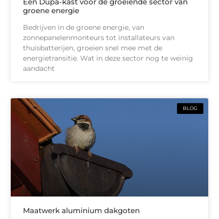
Een Dupa-kast voor de groeiende sector van
groene energie
Bedrijven in de groene energie, van
zonnepanelenmonteurs tot installateurs van
thuisbatterijen, groeien snel mee met de
energietransitie. Wat in deze sector nog te weinig
aandacht
BLOG
Maatwerk aluminium dakgoten