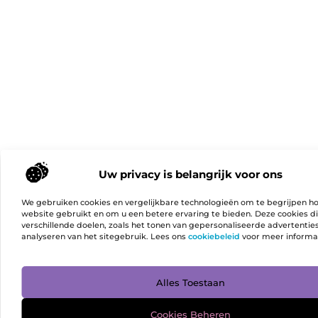
Uw privacy is belangrijk voor ons
We gebruiken cookies en vergelijkbare technologieën om te begrijpen h
website gebruikt en om u een betere ervaring te bieden. Deze cookies d
verschillende doelen, zoals het tonen van gepersonaliseerde advertentie
analyseren van het sitegebruik. Lees ons
cookiebeleid
voor meer informa
Ga Naa
Alles Toestaan
Cookies Beheren