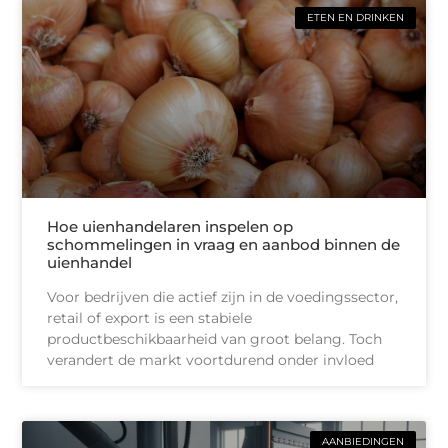
ETEN EN DRINKEN
Hoe uienhandelaren inspelen op
schommelingen in vraag en aanbod binnen de
uienhandel
Voor bedrijven die actief zijn in de voedingssector,
retail of export is een stabiele
productbeschikbaarheid van groot belang. Toch
verandert de markt voortdurend onder invloed
AANBIEDINGEN