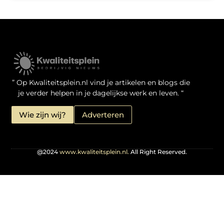
Kwaliteit Backlinks Kopen: Zo Doe Jij Het Verstandig
Linkbuilding geld verdienen: je kansen als website-eigenaar
” Op Kwaliteitsplein.nl vind je artikelen en blogs die
je verder helpen in je dagelijkse werk en leven. “
Wie zijn wij?
Adverteren
@2024
www.kwaliteitsplein.nl.
All Right Reserved.