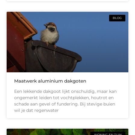
BLOG
Maatwerk aluminium dakgoten
Een lekkende dakgoot lijkt onschuldig, maar kan
ongemerkt leiden tot vochtplekken, houtrot en
schade aan gevel of fundering. Bij stevige buien
wil je dat regenwater
WONING EN TUIN