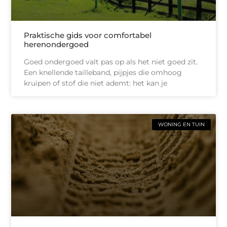
Praktische gids voor comfortabel
herenondergoed
Goed ondergoed valt pas op als het niet goed zit.
Een knellende tailleband, pijpjes die omhoog
kruipen of stof die niet ademt: het kan je
WONING EN TUIN