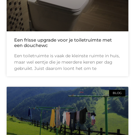
Een frisse upgrade voor je toiletruimte met
een douchewc
Een toiletruimte is vaak de kleinste ruimte in huis,
maar wel eentje die je meerdere keren per dag
gebruikt. Juist daarom loont het om te
BLOG