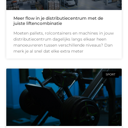
Meer flow in je distributiecentrum met de
juiste liftencombinatie
Moeten pallets, rolcontainers en machines in jouw
distributiecentrum dagelijks langs elkaar heen
manoeuvreren tussen verschillende niveaus? Dan
merk je al snel dat elke extra meter
SPORT