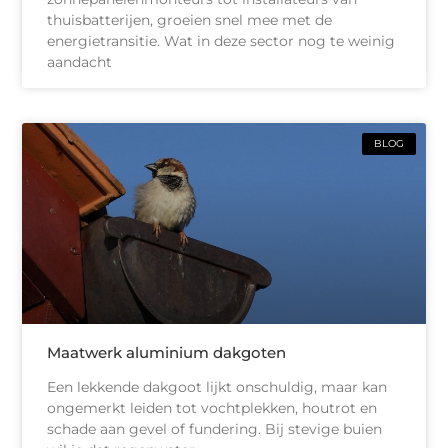
thuisbatterijen, groeien snel mee met de
energietransitie. Wat in deze sector nog te weinig
aandacht
BLOG
Maatwerk aluminium dakgoten
Een lekkende dakgoot lijkt onschuldig, maar kan
ongemerkt leiden tot vochtplekken, houtrot en
schade aan gevel of fundering. Bij stevige buien