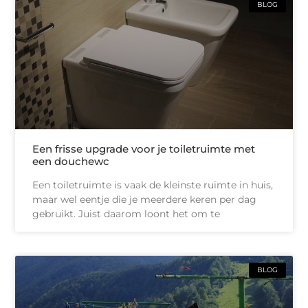
BLOG
Een frisse upgrade voor je toiletruimte met
een douchewc
Een toiletruimte is vaak de kleinste ruimte in huis,
maar wel eentje die je meerdere keren per dag
gebruikt. Juist daarom loont het om te
BLOG