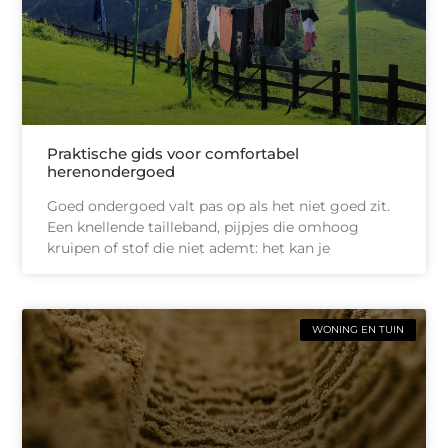
Praktische gids voor comfortabel
herenondergoed
Goed ondergoed valt pas op als het niet goed zit.
Een knellende tailleband, pijpjes die omhoog
kruipen of stof die niet ademt: het kan je
WONING EN TUIN