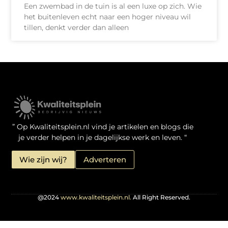
Een zwembad in de tuin is al een luxe op zich. Wie
het buitenleven echt naar een hoger niveau wil
tillen, denkt verder dan alleen
Kwaliteit Backlinks Kopen: Zo Doe Jij Het Verstandig
Linkbuilding geld verdienen: je kansen als website-eigenaar
” Op Kwaliteitsplein.nl vind je artikelen en blogs die
je verder helpen in je dagelijkse werk en leven. “
Wie zijn wij?
Adverteren
@2024
www.kwaliteitsplein.nl.
All Right Reserved.