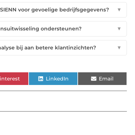
 SIENN voor gevoelige bedrijfsgegevens?
▼
ensuitwisseling ondersteunen?
▼
lyse bij aan betere klantinzichten?
▼
interest
LinkedIn
Email