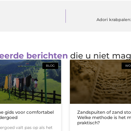
Adori krabpalen:
eerde berichten
die u niet ma
BLOG
WON
he gids voor comfortabel
Zandspuiten of zand sto
dergoed
Welke methode is het 
praktisch?
rgoed valt pas op als het