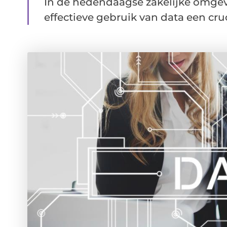
In de hedendaagse zakelijke omgev
effectieve gebruik van data een crucia