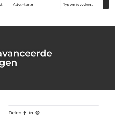
ct
Adverteren
eavanceerde
ngen
Delen: