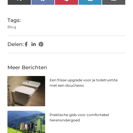
X
Facebook
Pinterest
LinkedIn
Email
(Twitter)
Tags:
Blog
Delen:
Meer Berichten
Een frisse upgrade voor je toiletruimte
met een douchewc
Praktische gids voor comfortabel
herenondergoed