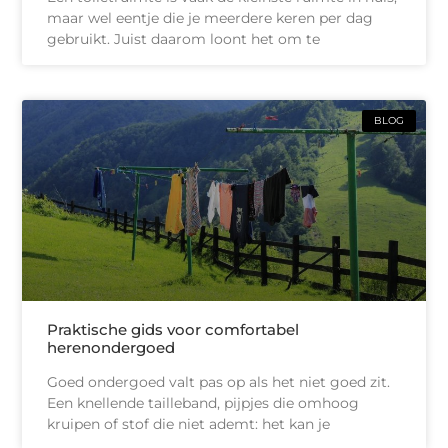
maar wel eentje die je meerdere keren per dag
gebruikt. Juist daarom loont het om te
BLOG
Praktische gids voor comfortabel
herenondergoed
Goed ondergoed valt pas op als het niet goed zit.
Een knellende tailleband, pijpjes die omhoog
kruipen of stof die niet ademt: het kan je