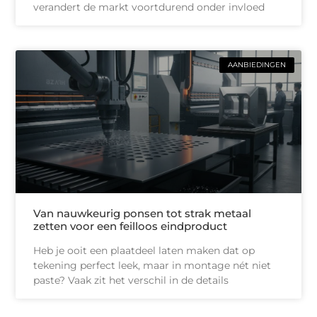
verandert de markt voortdurend onder invloed
AANBIEDINGEN
Van nauwkeurig ponsen tot strak metaal
zetten voor een feilloos eindproduct
Heb je ooit een plaatdeel laten maken dat op
tekening perfect leek, maar in montage nét niet
paste? Vaak zit het verschil in de details