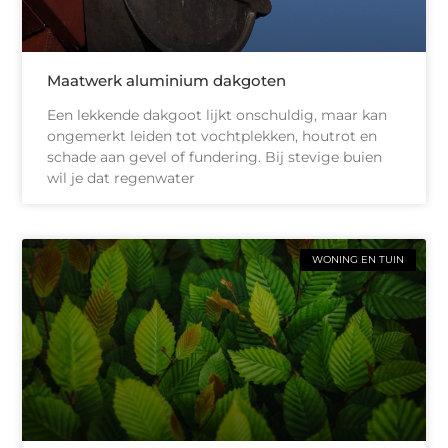
Maatwerk aluminium dakgoten
Een lekkende dakgoot lijkt onschuldig, maar kan
ongemerkt leiden tot vochtplekken, houtrot en
schade aan gevel of fundering. Bij stevige buien
wil je dat regenwater
WONING EN TUIN