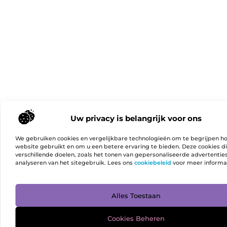
Uw privacy is belangrijk voor ons
We gebruiken cookies en vergelijkbare technologieën om te begrijpen h
website gebruikt en om u een betere ervaring te bieden. Deze cookies d
verschillende doelen, zoals het tonen van gepersonaliseerde advertentie
analyseren van het sitegebruik. Lees ons
cookiebeleid
voor meer informa
Ga Naa
Alles Toestaan
Cookies Beheren