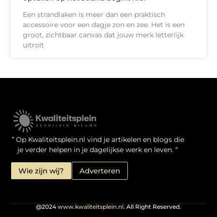
Een strandlaken is meer dan een praktisch
accessoire voor een dagje zon en zee. Het is een
groot, zichtbaar canvas dat jouw merk letterlijk
uitrolt
Kwaliteit Backlinks Kopen: Zo Doe Jij Het Verstandig
Linkbuilding geld verdienen: je kansen als website-eigenaar
” Op Kwaliteitsplein.nl vind je artikelen en blogs die
je verder helpen in je dagelijkse werk en leven. “
Wie zijn wij?
Adverteren
@2024
www.kwaliteitsplein.nl.
All Right Reserved.