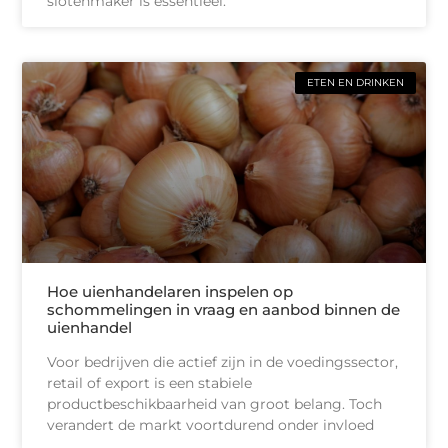
slotenmaker is essentieel.
ETEN EN DRINKEN
Hoe uienhandelaren inspelen op
schommelingen in vraag en aanbod binnen de
uienhandel
Voor bedrijven die actief zijn in de voedingssector,
retail of export is een stabiele
productbeschikbaarheid van groot belang. Toch
verandert de markt voortdurend onder invloed