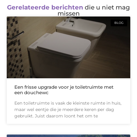
Gerelateerde berichten
die u niet mag
missen
BLOG
Een frisse upgrade voor je toiletruimte met
een douchewc
Een toiletruimte is vaak de kleinste ruimte in huis,
maar wel eentje die je meerdere keren per dag
gebruikt. Juist daarom loont het om te