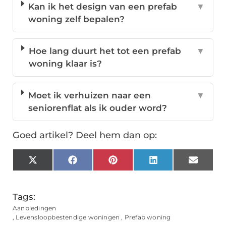
Kan ik het design van een prefab
▼
woning zelf bepalen?
Hoe lang duurt het tot een prefab
▼
woning klaar is?
Moet ik verhuizen naar een
▼
seniorenflat als ik ouder word?
Goed artikel? Deel hem dan op:
X
Facebook
Pinterest
LinkedIn
Email
(Twitter)
Tags:
Aanbiedingen
,
Levensloopbestendige woningen
,
Prefab woning