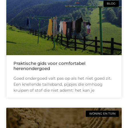
BLOG
Praktische gids voor comfortabel
herenondergoed
Goed ondergoed valt pas op als het niet goed zit.
Een knellende tailleband, pijpjes die omhoog
kruipen of stof die niet ademt: het kan je
WONING EN TUIN