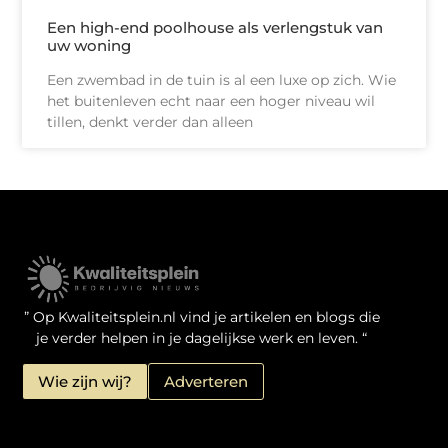
Een high-end poolhouse als verlengstuk van
uw woning
Een zwembad in de tuin is al een luxe op zich. Wie
het buitenleven echt naar een hoger niveau wil
tillen, denkt verder dan alleen
Kwaliteit Backlinks Kopen: Zo Doe Jij Het Verstandig
Linkbuilding geld verdienen: je kansen als website-eigenaar
” Op Kwaliteitsplein.nl vind je artikelen en blogs die
je verder helpen in je dagelijkse werk en leven. “
Wie zijn wij?
Adverteren