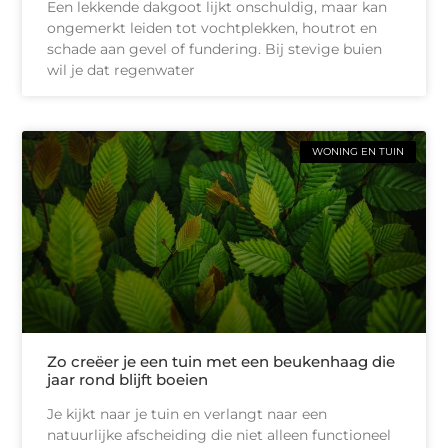
Een lekkende dakgoot lijkt onschuldig, maar kan
ongemerkt leiden tot vochtplekken, houtrot en
schade aan gevel of fundering. Bij stevige buien
wil je dat regenwater
WONING EN TUIN
Zo creëer je een tuin met een beukenhaag die
jaar rond blijft boeien
Je kijkt naar je tuin en verlangt naar een
natuurlijke afscheiding die niet alleen functioneel