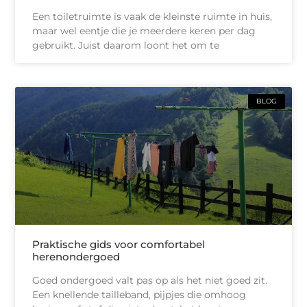
Een toiletruimte is vaak de kleinste ruimte in huis,
maar wel eentje die je meerdere keren per dag
gebruikt. Juist daarom loont het om te
BLOG
Praktische gids voor comfortabel
herenondergoed
Goed ondergoed valt pas op als het niet goed zit.
Een knellende tailleband, pijpjes die omhoog