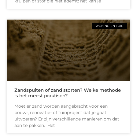
kruipen of stof die niet ademt: het kan je
WONING EN TUIN
Zandspuiten of zand storten? Welke methode
is het meest praktisch?
Moet er zand worden aangebracht voor een
bouw-, renovatie- of tuinproject dat je gaat
uitvoeren? Er zijn verschillende manieren om dat
aan te pakken. Het