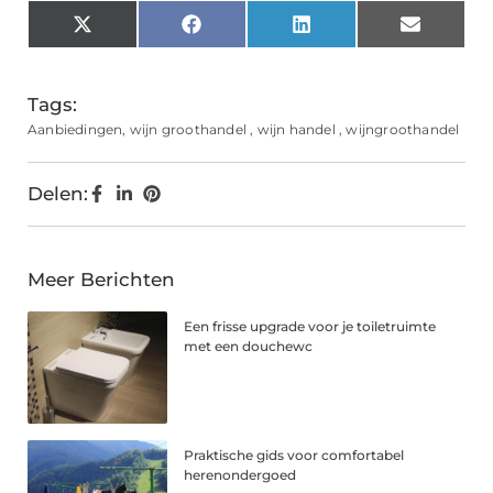
X
Facebook
LinkedIn
Email
(Twitter)
Tags:
Aanbiedingen
,
wijn groothandel
,
wijn handel
,
wijngroothandel
Delen:
Meer Berichten
Een frisse upgrade voor je toiletruimte
met een douchewc
Praktische gids voor comfortabel
herenondergoed