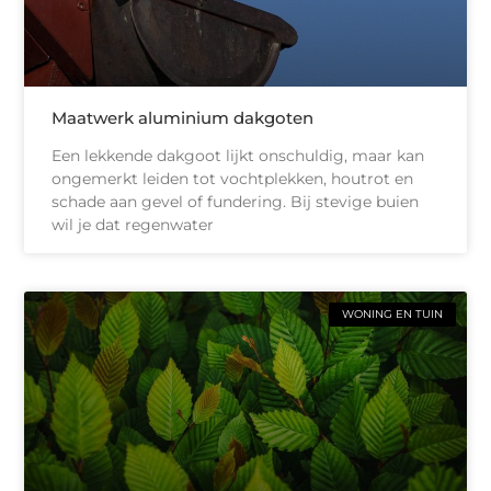
Maatwerk aluminium dakgoten
Een lekkende dakgoot lijkt onschuldig, maar kan
ongemerkt leiden tot vochtplekken, houtrot en
schade aan gevel of fundering. Bij stevige buien
wil je dat regenwater
WONING EN TUIN