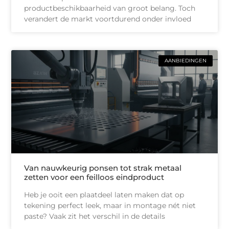
productbeschikbaarheid van groot belang. Toch
verandert de markt voortdurend onder invloed
AANBIEDINGEN
Van nauwkeurig ponsen tot strak metaal
zetten voor een feilloos eindproduct
Heb je ooit een plaatdeel laten maken dat op
tekening perfect leek, maar in montage nét niet
paste? Vaak zit het verschil in de details