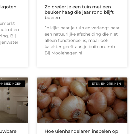
akgoten
Zo creëer je een tuin met een
beukenhaag die jaar rond blijft
t
boeien
gemerkt
Je kijkt naar je tuin en verlangt naar
outrot en
een natuurlijke afscheiding die niet
ing. Bij
alleen functioneel is, maar ook
egenwater
karakter geeft aan je buitenruimte.
Bij Mooiehagen.nl
ANBIEDINGEN
ETEN EN DRINKEN
ouwbare
Hoe uienhandelaren inspelen op