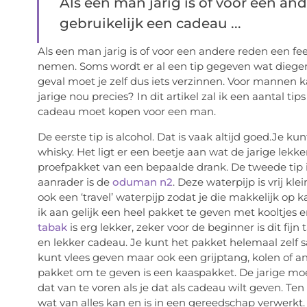
Als een man jarig is of voor een and
gebruikelijk een cadeau ...
Als een man jarig is of voor een andere reden een fee
nemen. Soms wordt er al een tip gegeven wat diegene
geval moet je zelf dus iets verzinnen. Voor mannen ka
jarige nou precies? In dit artikel zal ik een aantal ti
cadeau moet kopen voor een man.
De eerste tip is alcohol. Dat is vaak altijd goed.Je k
whisky. Het ligt er een beetje aan wat de jarige lekke
proefpakket van een bepaalde drank. De tweede tip is
aanrader is de
oduman n2
. Deze waterpijp is vrij 
ook een ‘travel’ waterpijp zodat je die makkelijk op ka
ik aan gelijk een heel pakket te geven met kooltjes
tabak
is erg lekker, zeker voor de beginner is dit fi
en lekker cadeau. Je kunt het pakket helemaal zelf 
kunt vlees geven maar ook een grijptang, kolen of 
pakket om te geven is een kaaspakket. De jarige moet
dat van te voren als je dat als cadeau wilt geven. Ten
wat van alles kan en is in een gereedschap verwerkt