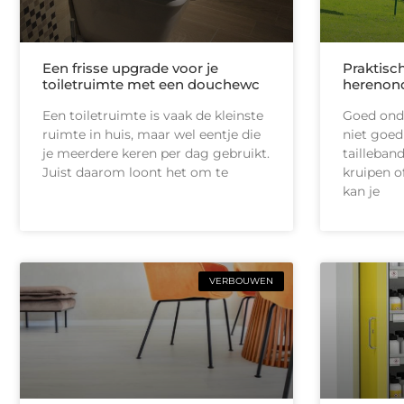
Een frisse upgrade voor je
Praktisc
toiletruimte met een douchewc
herenon
Een toiletruimte is vaak de kleinste
Goed onde
ruimte in huis, maar wel eentje die
niet goed
je meerdere keren per dag gebruikt.
tailleban
Juist daarom loont het om te
kruipen of
kan je
VERBOUWEN