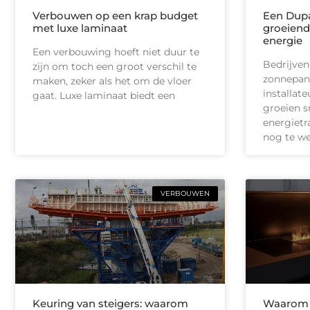
Verbouwen op een krap budget
Een Dupa
met luxe laminaat
groeiend
energie
Een verbouwing hoeft niet duur te
Bedrijven
zijn om toch een groot verschil te
zonnepan
maken, zeker als het om de vloer
installate
gaat. Luxe laminaat biedt een
groeien s
energietr
nog te we
VERBOUWEN
Keuring van steigers: waarom
Waarom b