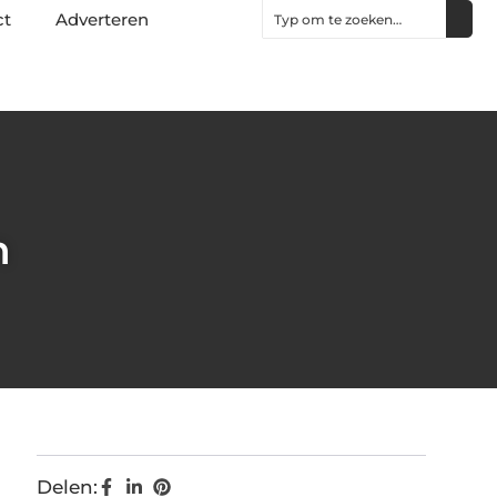
ct
Adverteren
n
Delen: