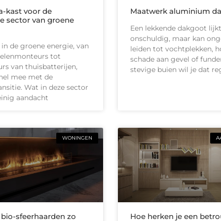
-kast voor de
Maatwerk aluminium d
e sector van groene
Een lekkende dakgoot lijk
onschuldig, maar kan on
 in de groene energie, van
leiden tot vochtplekken, h
elenmonteurs tot
schade aan gevel of funder
urs van thuisbatterijen,
stevige buien wil je dat r
nel mee met de
ansitie. Wat in deze sector
inig aandacht
WONINGEN
A
io-sfeerhaarden zo
Hoe herken je een betr