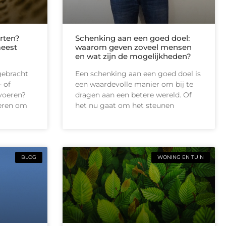
rten?
Schenking aan een goed doel:
meest
waarom geven zoveel mensen
en wat zijn de mogelijkheden?
gebracht
Een schenking aan een goed doel is
 of
een waardevolle manier om bij te
tvoeren?
dragen aan een betere wereld. Of
ieren om
het nu gaat om het steunen
BLOG
WONING EN TUIN