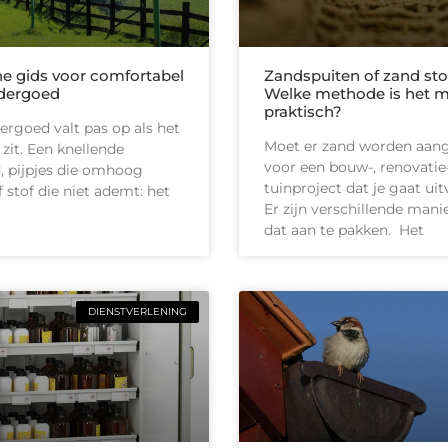
he gids voor comfortabel
Zandspuiten of zand sto
dergoed
Welke methode is het 
praktisch?
rgoed valt pas op als het
Moet er zand worden aan
 zit. Een knellende
voor een bouw-, renovatie-
d, pijpjes die omhoog
tuinproject dat je gaat ui
 stof die niet ademt: het
Er zijn verschillende man
dat aan te pakken. Het
DIENSTVERLENING