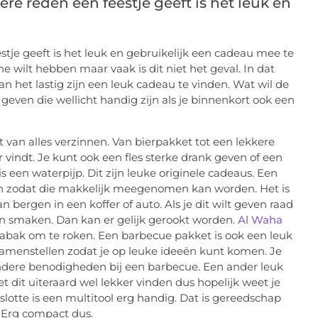
ere reden een feestje geeft is het leuk en
stje geeft is het leuk en gebruikelijk een cadeau mee te
 wilt hebben maar vaak is dit niet het geval. In dat
n het lastig zijn een leuk cadeau te vinden. Wat wil de
ps geven die wellicht handig zijn als je binnenkort ook een
unt van alles verzinnen. Van bierpakket tot een lekkere
r vindt. Je kunt ook een fles sterke drank geven of een
 een waterpijp. Dit zijn leuke originele cadeaus. Een
klein zodat die makkelijk meegenomen kan worden. Het is
n bergen in een koffer of auto. Als je dit wilt geven raad
 en smaken. Dan kan er gelijk gerookt worden.
Al Waha
jn tabak om te roken. Een barbecue pakket is ook een leuk
samenstellen zodat je op leuke ideeën kunt komen. Je
andere benodigheden bij een barbecue. Een ander leuk
 dit uiteraard wel lekker vinden dus hopelijk weet je
 slotte is een multitool erg handig. Dat is gereedschap
. Erg compact dus.