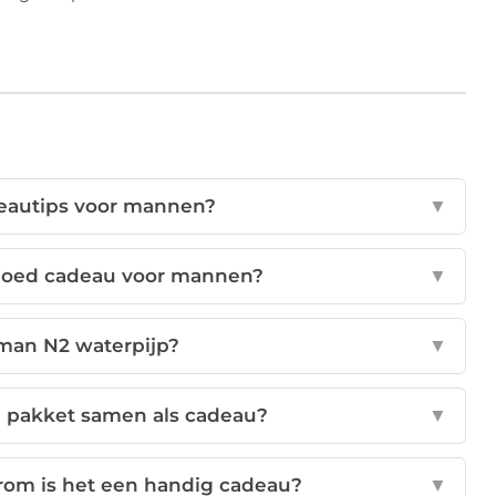
deautips voor mannen?
▼
 goed cadeau voor mannen?
▼
man N2 waterpijp?
▼
e pakket samen als cadeau?
▼
arom is het een handig cadeau?
▼