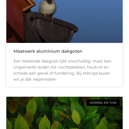
Maatwerk aluminium dakgoten
Een lekkende dakgoot lijkt onschuldig, maar kan
ongemerkt leiden tot vochtplekken, houtrot en
schade aan gevel of fundering. Bij stevige buien
wil je dat regenwater
WONING EN TUIN