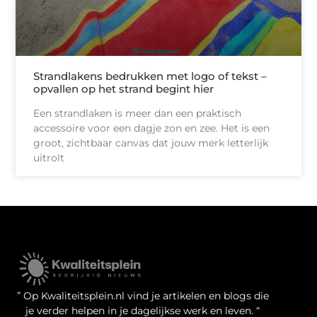
Strandlakens bedrukken met logo of tekst –
opvallen op het strand begint hier
Een strandlaken is meer dan een praktisch
accessoire voor een dagje zon en zee. Het is een
groot, zichtbaar canvas dat jouw merk letterlijk
uitrolt
Kwaliteit Backlinks Kopen: Zo Doe Jij Het Verstandig
Linkbuilding geld verdienen: je kansen als website-eigenaar
” Op Kwaliteitsplein.nl vind je artikelen en blogs die
je verder helpen in je dagelijkse werk en leven. “