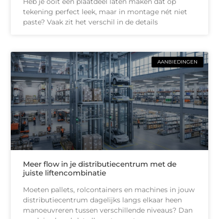
Heb je ooit een plaatdeel laten maken dat op
tekening perfect leek, maar in montage nét niet
paste? Vaak zit het verschil in de details
AANBIEDINGEN
Meer flow in je distributiecentrum met de
juiste liftencombinatie
Moeten pallets, rolcontainers en machines in jouw
distributiecentrum dagelijks langs elkaar heen
manoeuvreren tussen verschillende niveaus? Dan