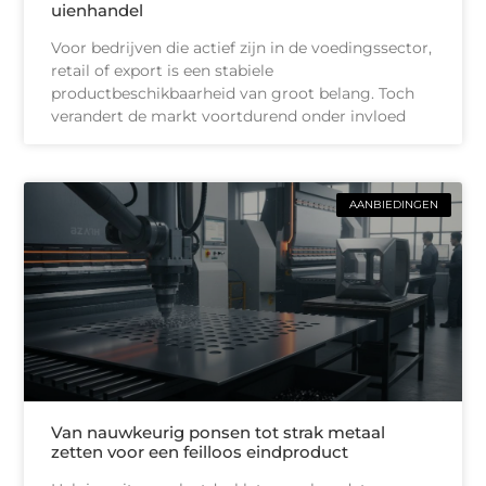
uienhandel
Voor bedrijven die actief zijn in de voedingssector,
retail of export is een stabiele
productbeschikbaarheid van groot belang. Toch
verandert de markt voortdurend onder invloed
AANBIEDINGEN
Van nauwkeurig ponsen tot strak metaal
zetten voor een feilloos eindproduct