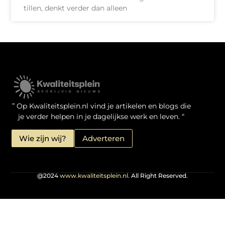
tillen, denkt verder dan alleen
Kwaliteit Backlinks Kopen: Zo Doe Jij Het Verstandig
Linkbuilding geld verdienen: je kansen als website-eigenaar
” Op Kwaliteitsplein.nl vind je artikelen en blogs die
je verder helpen in je dagelijkse werk en leven. “
Wie zijn wij?
Adverteren
@2024
www.kwaliteitsplein.nl.
All Right Reserved.