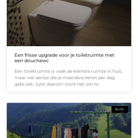
Een frisse upgrade voor je toiletruimte met
een douchewc
Een toiletruimte is vaak de kleinste ruimte in huis,
maar wel eentje die je meerdere keren per dag
gebruikt. Juist daarom loont het om te
BLOG