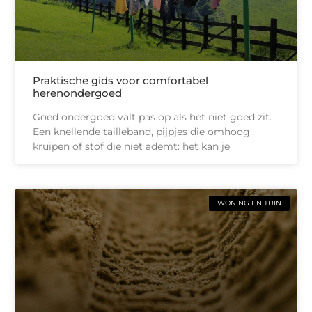
Praktische gids voor comfortabel
herenondergoed
Goed ondergoed valt pas op als het niet goed zit.
Een knellende tailleband, pijpjes die omhoog
kruipen of stof die niet ademt: het kan je
WONING EN TUIN