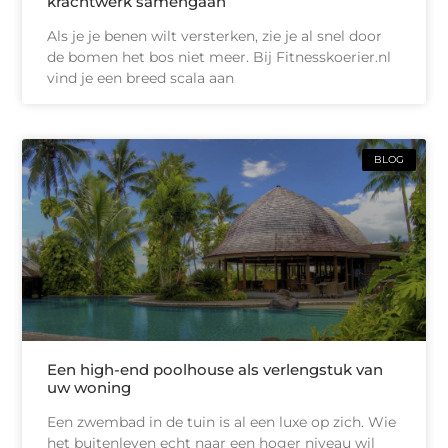
krachtwerk samengaan
Als je je benen wilt versterken, zie je al snel door
de bomen het bos niet meer. Bij Fitnesskoerier.nl
vind je een breed scala aan
BLOG
Een high-end poolhouse als verlengstuk van
uw woning
Een zwembad in de tuin is al een luxe op zich. Wie
het buitenleven echt naar een hoger niveau wil