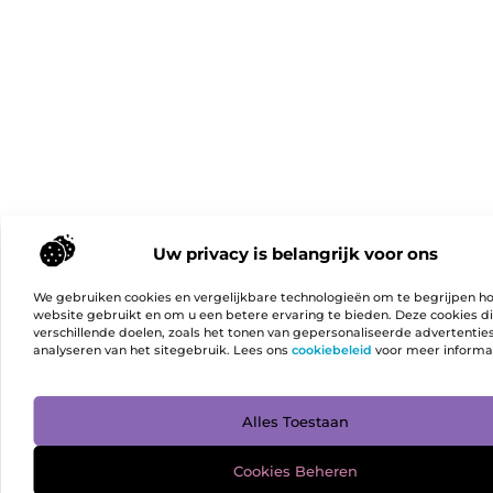
Uw privacy is belangrijk voor ons
We gebruiken cookies en vergelijkbare technologieën om te begrijpen h
website gebruikt en om u een betere ervaring te bieden. Deze cookies d
verschillende doelen, zoals het tonen van gepersonaliseerde advertentie
analyseren van het sitegebruik. Lees ons
cookiebeleid
voor meer informa
Ga Naa
Alles Toestaan
Cookies Beheren