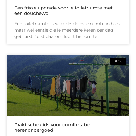
Een frisse upgrade voor je toiletruimte met
een douchewc
Een toiletruimte is vaak de kleinste ruimte in huis,
maar wel eentje die je meerdere keren per dag
gebruikt. Juist daarom loont het om te
BLOG
Praktische gids voor comfortabel
herenondergoed