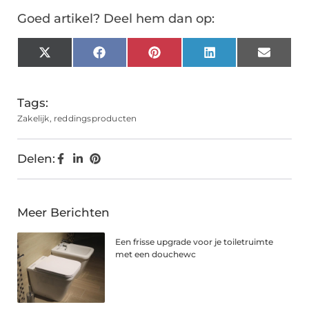
Goed artikel? Deel hem dan op:
X
Facebook
Pinterest
LinkedIn
Email
(Twitter)
Tags:
Zakelijk
,
reddingsproducten
Delen:
Meer Berichten
Een frisse upgrade voor je toiletruimte
met een douchewc