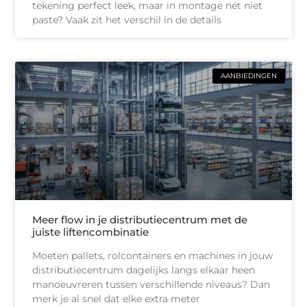
tekening perfect leek, maar in montage nét niet
paste? Vaak zit het verschil in de details
AANBIEDINGEN
Meer flow in je distributiecentrum met de
juiste liftencombinatie
Moeten pallets, rolcontainers en machines in jouw
distributiecentrum dagelijks langs elkaar heen
manoeuvreren tussen verschillende niveaus? Dan
merk je al snel dat elke extra meter