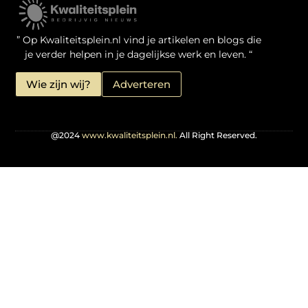
Kwaliteit Backlinks Kopen: Zo Doe Jij Het Verstandig
Linkbuilding geld verdienen: je kansen als website-eigenaar
” Op Kwaliteitsplein.nl vind je artikelen en blogs die
je verder helpen in je dagelijkse werk en leven. “
Wie zijn wij?
Adverteren
@2024
www.kwaliteitsplein.nl.
All Right Reserved.