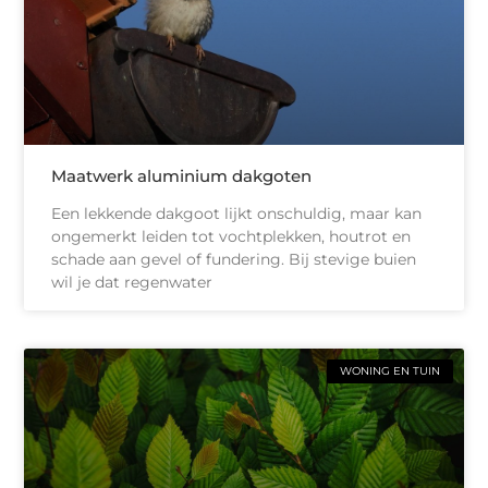
Maatwerk aluminium dakgoten
Een lekkende dakgoot lijkt onschuldig, maar kan
ongemerkt leiden tot vochtplekken, houtrot en
schade aan gevel of fundering. Bij stevige buien
wil je dat regenwater
WONING EN TUIN