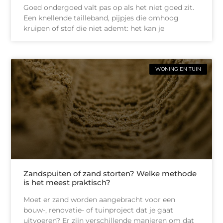
Goed ondergoed valt pas op als het niet goed zit.
Een knellende tailleband, pijpjes die omhoog
kruipen of stof die niet ademt: het kan je
WONING EN TUIN
Zandspuiten of zand storten? Welke methode
is het meest praktisch?
Moet er zand worden aangebracht voor een
bouw-, renovatie- of tuinproject dat je gaat
uitvoeren? Er zijn verschillende manieren om dat