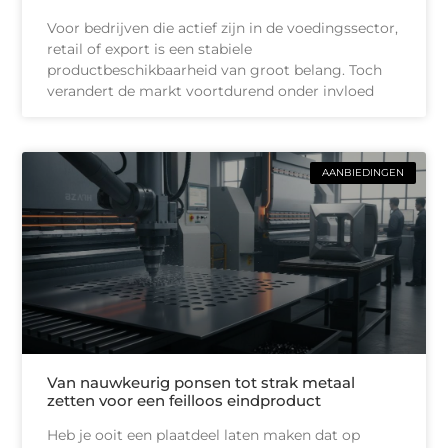
Voor bedrijven die actief zijn in de voedingssector,
retail of export is een stabiele
productbeschikbaarheid van groot belang. Toch
verandert de markt voortdurend onder invloed
AANBIEDINGEN
Van nauwkeurig ponsen tot strak metaal
zetten voor een feilloos eindproduct
Heb je ooit een plaatdeel laten maken dat op