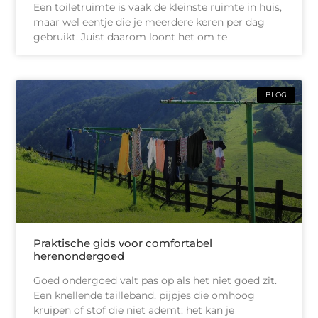
Een toiletruimte is vaak de kleinste ruimte in huis,
maar wel eentje die je meerdere keren per dag
gebruikt. Juist daarom loont het om te
BLOG
Praktische gids voor comfortabel
herenondergoed
Goed ondergoed valt pas op als het niet goed zit.
Een knellende tailleband, pijpjes die omhoog
kruipen of stof die niet ademt: het kan je