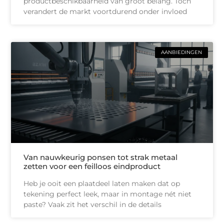
productbeschikbaarheid van groot belang. Toch
verandert de markt voortdurend onder invloed
AANBIEDINGEN
Van nauwkeurig ponsen tot strak metaal
zetten voor een feilloos eindproduct
Heb je ooit een plaatdeel laten maken dat op
tekening perfect leek, maar in montage nét niet
paste? Vaak zit het verschil in de details