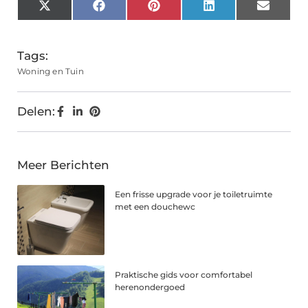
X
Facebook
Pinterest
LinkedIn
Email
(Twitter)
Tags:
Woning en Tuin
Delen:
Meer Berichten
Een frisse upgrade voor je toiletruimte
met een douchewc
Praktische gids voor comfortabel
herenondergoed