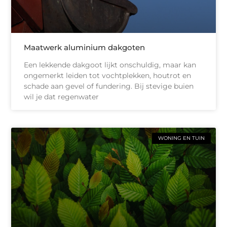
Maatwerk aluminium dakgoten
Een lekkende dakgoot lijkt onschuldig, maar kan
ongemerkt leiden tot vochtplekken, houtrot en
schade aan gevel of fundering. Bij stevige buien
wil je dat regenwater
WONING EN TUIN