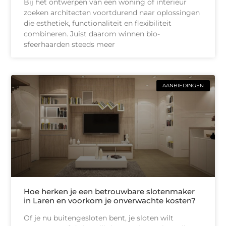
Bij het ontwerpen van een woning of interieur
zoeken architecten voortdurend naar oplossingen
die esthetiek, functionaliteit en flexibiliteit
combineren. Juist daarom winnen bio-
sfeerhaarden steeds meer
AANBIEDINGEN
Hoe herken je een betrouwbare slotenmaker
in Laren en voorkom je onverwachte kosten?
Of je nu buitengesloten bent, je sloten wilt