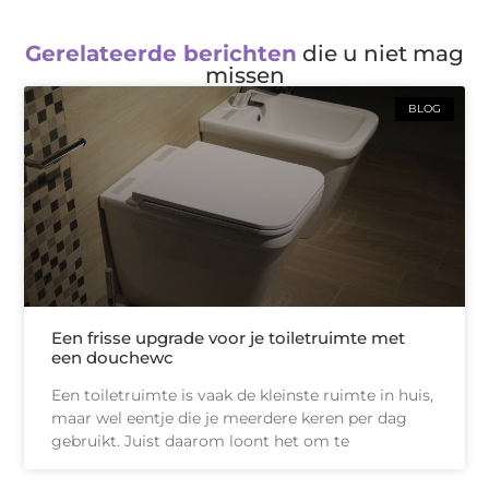
Gerelateerde berichten
die u niet mag
missen
BLOG
Een frisse upgrade voor je toiletruimte met
een douchewc
Een toiletruimte is vaak de kleinste ruimte in huis,
maar wel eentje die je meerdere keren per dag
gebruikt. Juist daarom loont het om te