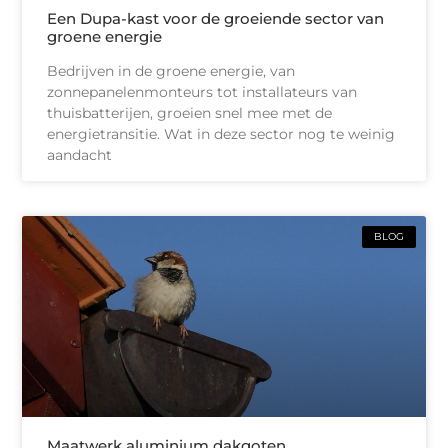
Een Dupa-kast voor de groeiende sector van
groene energie
Bedrijven in de groene energie, van
zonnepanelenmonteurs tot installateurs van
thuisbatterijen, groeien snel mee met de
energietransitie. Wat in deze sector nog te weinig
aandacht
BLOG
Maatwerk aluminium dakgoten