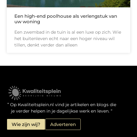
Een high-end poolhouse als verlengstuk van
uw woning
Een zwembad in de tuin is al een luxe op zich. Wie
het buitenleven echt naar een hoger niveau wil
tillen, denkt verder dan alleen
Kwaliteit Backlinks Kopen: Zo Doe Jij Het Verstandig
Linkbuilding geld verdienen: je kansen als website-eigenaar
” Op Kwaliteitsplein.nl vind je artikelen en blogs die
je verder helpen in je dagelijkse werk en leven. “
Wie zijn wij?
Adverteren