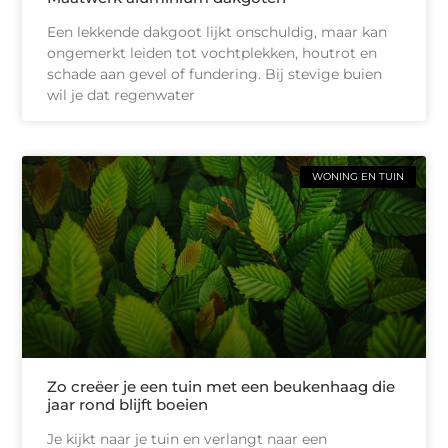
Een lekkende dakgoot lijkt onschuldig, maar kan
ongemerkt leiden tot vochtplekken, houtrot en
schade aan gevel of fundering. Bij stevige buien
wil je dat regenwater
WONING EN TUIN
Zo creëer je een tuin met een beukenhaag die
jaar rond blijft boeien
Je kijkt naar je tuin en verlangt naar een