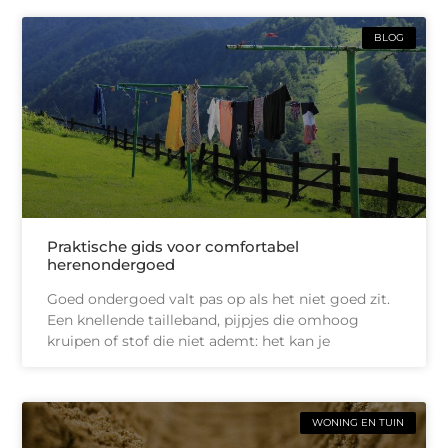
BLOG
Praktische gids voor comfortabel
herenondergoed
Goed ondergoed valt pas op als het niet goed zit.
Een knellende tailleband, pijpjes die omhoog
kruipen of stof die niet ademt: het kan je
WONING EN TUIN