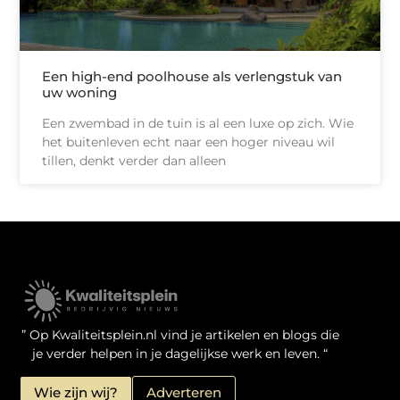
Een high-end poolhouse als verlengstuk van
uw woning
Een zwembad in de tuin is al een luxe op zich. Wie
het buitenleven echt naar een hoger niveau wil
tillen, denkt verder dan alleen
Kwaliteit Backlinks Kopen: Zo Doe Jij Het Verstandig
Linkbuilding geld verdienen: je kansen als website-eigenaar
” Op Kwaliteitsplein.nl vind je artikelen en blogs die
je verder helpen in je dagelijkse werk en leven. “
Wie zijn wij?
Adverteren