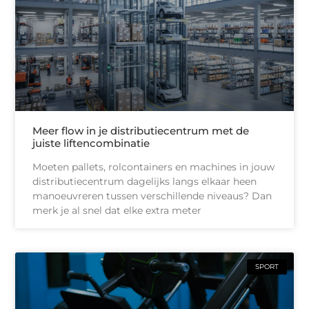
Meer flow in je distributiecentrum met de
juiste liftencombinatie
Moeten pallets, rolcontainers en machines in jouw
distributiecentrum dagelijks langs elkaar heen
manoeuvreren tussen verschillende niveaus? Dan
merk je al snel dat elke extra meter
SPORT