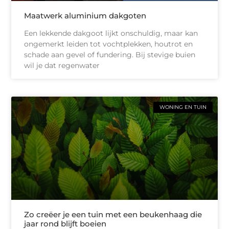
Maatwerk aluminium dakgoten
Een lekkende dakgoot lijkt onschuldig, maar kan
ongemerkt leiden tot vochtplekken, houtrot en
schade aan gevel of fundering. Bij stevige buien
wil je dat regenwater
WONING EN TUIN
Zo creëer je een tuin met een beukenhaag die
jaar rond blijft boeien